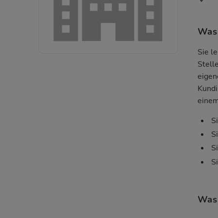
Was 
Sie l
Stell
eigen
Kundi
einem
S
S
S
S
Was 