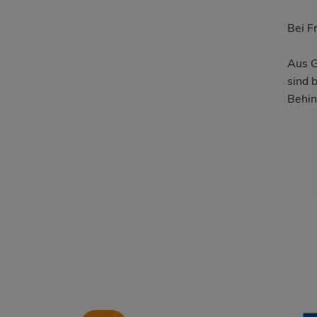
Bei F
Aus G
sind 
Behin