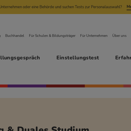
Me
n Unternehmen oder eine Behörde und suchen Tests zur Personalauswahl?
g
Buchhandel
Für Schulen & Bildungsträger
Für Unternehmen
Über uns
ellungsgespräch
Einstellungstest
Erfah
ng & Duales Studium