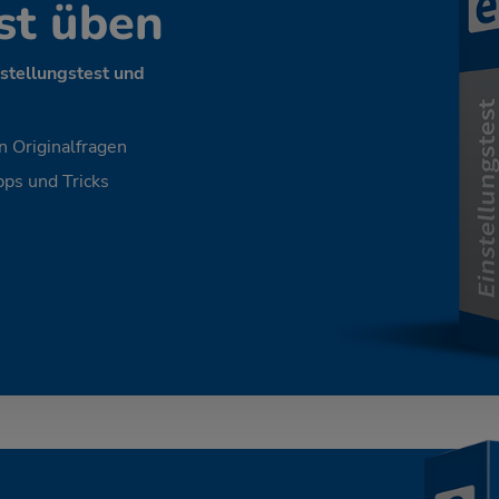
st üben
nstellungstest und
n Originalfragen
ps und Tricks