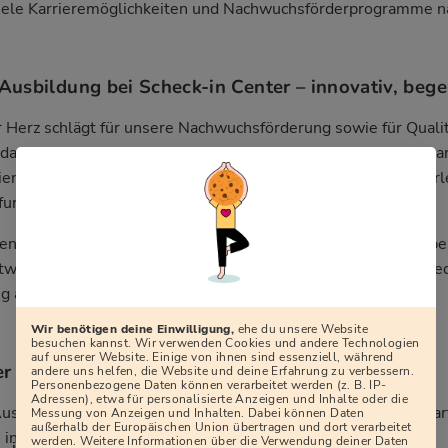
iele Karrieremöglichkeiten und Nachwuchsförderprogramme n
 Ausbildung bei Scheck-in Center – innovativ, beg
 Herz schlägt für unsere Nachwuchsförderung sowie für Qualit
 das Familienunternehmen Scheck bereits seit 1946. Täglich a
ien, Freunden, Ihnen und uns allen ein besonderes Einkaufser
furt zu ermöglichen.
n Sie ein Teil von uns und entdecken Sie jetzt Ihre Zukunft b
twortungsvolle Aufgaben erwarten Sie. Bei uns können Sie jed
g an mittendrin statt nur dabei sein.
Wir benötigen deine Einwilligung,
ehe du unsere Website
besuchen kannst. Wir verwenden Cookies und andere Technologien
auf unserer Website. Einige von ihnen sind essenziell, während
r und Ablauf
andere uns helfen, die Website und deine Erfahrung zu verbessern.
Personenbezogene Daten können verarbeitet werden (z. B. IP-
Adressen), etwa für personalisierte Anzeigen und Inhalte oder die
Ausbildung dauert in der Regel drei Jahre. Der Ausbildungsstar
Messung von Anzeigen und Inhalten. Dabei können Daten
außerhalb der Europäischen Union übertragen und dort verarbeitet
 in Baden-Württemberg der 01.09.
werden. Weitere Informationen über die Verwendung deiner Daten