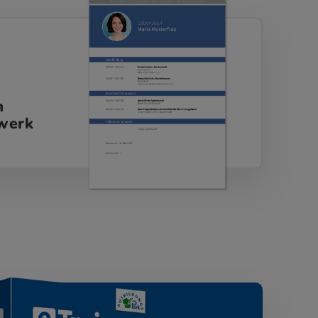
m
werk