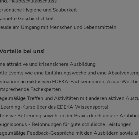
ind. Hauptschulabschluss
ersönliche Hygiene und Sauberkeit
anuelle Geschicklichkeit
reude am Umgang mit Menschen und Lebensmitteln
 Vorteile bei uns!
ine attraktive und krisensichere Ausbildung
olle Events wie eine Einführungswoche und eine Absolventen
eilnahme an exklusiven EDEKA-Fachseminaren, Azubi-Wettbe
ntsprechende Fachexperten
egelmäßige Treffen und Aktivitäten mit anderen aktiven Ausz
-Learning-Kurse über das EDEKA-Wissensportal
ntensive Betreuung sowohl in der Praxis durch unsere Azubibe
eugnisbonus - Belohnungen für gute schulische Leistungen
egelmäßige Feedback-Gespräche mit den Ausbildern sowie e