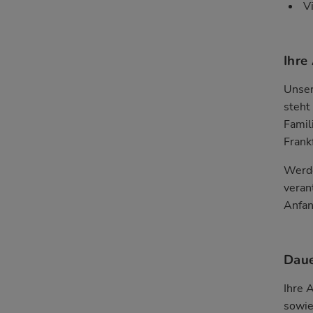
V
Ihre
Unser
steht
Famil
Frank
Werde
veran
Anfan
Daue
Ihre 
sowie