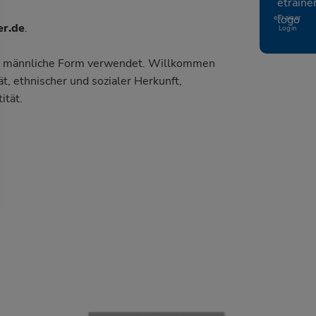
eTrainer
er.de
.
Login
die männliche Form verwendet. Willkommen
t, ethnischer und sozialer Herkunft,
ität.