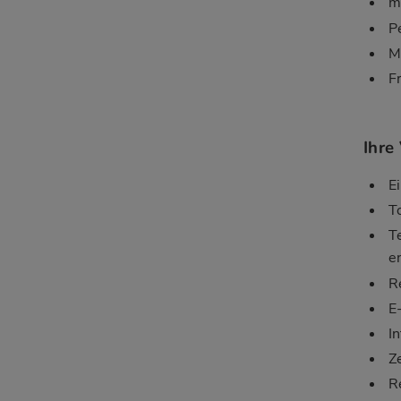
m
P
M
F
Ihre
E
T
T
e
R
E
I
Z
R