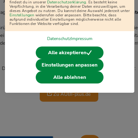
j
findest du in unserer
Datenschutzerklärung
. Es besteht keine
Verpflichtung, in die Verarbeitung deiner Daten einzuwilligen, um
dieses Angebot zu nutzen. Du kannst deine Auswahl jederzeit unter
ragen wenden Sie sich gerne an:
ausbildung@scheck-in-cent
Einstellungen
widerrufen oder anpassen. Bitte beachte, dass
aufgrund individueller Einstellungen möglicherweise nicht alle
Funktionen der Website verfügbar sind.
ründen der einfacheren Lesbarkeit wird im Textverlauf nur 
bei uns alle Menschen - unabhängig von Geschlecht, Nationalitä
Datenschutz
Impressum
derung, Religion, Alter sowie sexueller Orientierung und Ident
Alle akzeptieren
Einstellungen anpassen
Die vollständige Anzeige findest du bei unserem Partner:
Alle ablehnen
Zu AUBI-plus.de