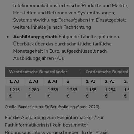
telekommunikationstechnische Produkte und Märkte;
Herstellen und Betreuen von Systemlösungen;
Systementwicklung; Fachaufgaben im Einsatzgebiet;
weitere Inhalte je nach Fachrichtung
Ausbildungsgehalt:
Folgende Tabelle gibt einen
Überblick über das durchschnittliche tarifliche
Monatsgehalt in Euro, aufgeschlüsselt nach
Ausbildungsjahren (AJ).
Westdeutsche Bundesländer
Ostdeutsche Bundeslän
1. AJ
2. AJ
3. AJ
ø
1. AJ
2. AJ
3. AJ
1.213
1.280
1.358
1.283
1.185
1.254
1.32
€
€
€
€
€
€
€
Quelle: Bundesinstitut für Berufsbildung (Stand 2026)
Für die Ausbildung zum Fachinformatiker / zur
Fachinformatikerin ist kein bestimmter
Bildungsabschluss vorgeschrieben. In der Praxis