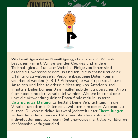
Erfolgreich bewerben mit Ausbildungspark: Wir
begleiten dich Schritt für Schritt bei deinem Start in den
Beruf oder ins Studium – mit smarten E-Learning-Tools,
Wir benötigen deine Einwilligung,
ehe du unsere Website
Ratgebern und Prüfungspaketen, interaktiven
besuchen kannst. Wir verwenden Cookies und andere
Technologien auf unserer Website. Einige von ihnen sind
Videokursen und vielem mehr. Für alle, die was werden
essenziell, während andere uns helfen, die Website und deine
Erfahrung zu verbessern. Personenbezogene Daten können
wollen!
verarbeitet werden (z. B. IP-Adressen), etwa für personalisierte
Anzeigen und Inhalte oder die Messung von Anzeigen und
Inhalten. Dabei können Daten außerhalb der Europäischen Union
übertragen und dort verarbeitet werden. Weitere Informationen
über die Verwendung deiner Daten findest du in unserer
Menü Fußleiste
Datenschutzerklärung
. Es besteht keine Verpflichtung, in die
Impressum
Bildquellen
Presse
Mediadaten
Verarbeitung deiner Daten einzuwilligen, um dieses Angebot zu
nutzen. Du kannst deine Auswahl jederzeit unter
Einstellungen
Partner
AGB
Datenschutz
Widerrufsbelehrung
widerrufen oder anpassen. Bitte beachte, dass aufgrund
individueller Einstellungen möglicherweise nicht alle Funktionen
Bestellung
Affiliate Partner
Cookies
der Website verfügbar sind.