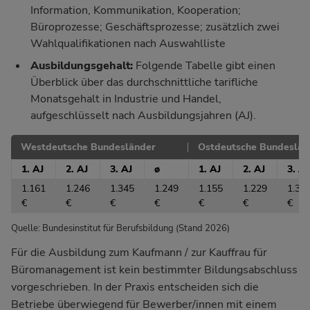
Information, Kommunikation, Kooperation;
Büroprozesse; Geschäftsprozesse; zusätzlich zwei
Wahlqualifikationen nach Auswahlliste
Ausbildungsgehalt:
Folgende Tabelle gibt einen
Überblick über das durchschnittliche tarifliche
Monatsgehalt in Industrie und Handel,
aufgeschlüsselt nach Ausbildungsjahren (AJ).
Westdeutsche Bundesländer
Ostdeutsche Bundeslän
1. AJ
2. AJ
3. AJ
ø
1. AJ
2. AJ
3. AJ
1.161
1.246
1.345
1.249
1.155
1.229
1.32
€
€
€
€
€
€
€
Quelle: Bundesinstitut für Berufsbildung (Stand 2026)
Für die Ausbildung zum Kaufmann / zur Kauffrau für
Büromanagement ist kein bestimmter Bildungsabschluss
vorgeschrieben. In der Praxis entscheiden sich die
Betriebe überwiegend für Bewerber/innen mit einem