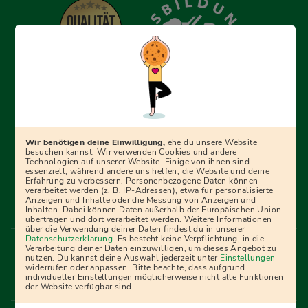
Erfolgreich bewerben mit Ausbildungspark: Wir
begleiten dich Schritt für Schritt bei deinem Start in den
Beruf oder ins Studium – mit smarten E-Learning-Tools,
Wir benötigen deine Einwilligung,
ehe du unsere Website
Ratgebern und Prüfungspaketen, interaktiven
besuchen kannst. Wir verwenden Cookies und andere
Technologien auf unserer Website. Einige von ihnen sind
Videokursen und vielem mehr. Für alle, die was werden
essenziell, während andere uns helfen, die Website und deine
Erfahrung zu verbessern. Personenbezogene Daten können
wollen!
verarbeitet werden (z. B. IP-Adressen), etwa für personalisierte
Anzeigen und Inhalte oder die Messung von Anzeigen und
Inhalten. Dabei können Daten außerhalb der Europäischen Union
übertragen und dort verarbeitet werden. Weitere Informationen
über die Verwendung deiner Daten findest du in unserer
Menü Fußleiste
Datenschutzerklärung
. Es besteht keine Verpflichtung, in die
Impressum
Bildquellen
Presse
Mediadaten
Verarbeitung deiner Daten einzuwilligen, um dieses Angebot zu
nutzen. Du kannst deine Auswahl jederzeit unter
Einstellungen
Partner
AGB
Datenschutz
Widerrufsbelehrung
widerrufen oder anpassen. Bitte beachte, dass aufgrund
individueller Einstellungen möglicherweise nicht alle Funktionen
Bestellung
Affiliate Partner
Cookies
der Website verfügbar sind.