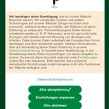
Erfolgreich bewerben mit Ausbildungspark: Wir
begleiten dich Schritt für Schritt bei deinem Start in den
Beruf oder ins Studium – mit smarten E-Learning-Tools,
Wir benötigen deine Einwilligung,
ehe du unsere Website
Ratgebern und Prüfungspaketen, interaktiven
besuchen kannst. Wir verwenden Cookies und andere
Technologien auf unserer Website. Einige von ihnen sind
Videokursen und vielem mehr. Für alle, die was werden
essenziell, während andere uns helfen, die Website und deine
Erfahrung zu verbessern. Personenbezogene Daten können
wollen!
verarbeitet werden (z. B. IP-Adressen), etwa für personalisierte
Anzeigen und Inhalte oder die Messung von Anzeigen und
Inhalten. Dabei können Daten außerhalb der Europäischen Union
übertragen und dort verarbeitet werden. Weitere Informationen
über die Verwendung deiner Daten findest du in unserer
Menü Fußleiste
Datenschutzerklärung
. Es besteht keine Verpflichtung, in die
Impressum
Bildquellen
Presse
Mediadaten
Verarbeitung deiner Daten einzuwilligen, um dieses Angebot zu
nutzen. Du kannst deine Auswahl jederzeit unter
Einstellungen
Partner
AGB
Datenschutz
Widerrufsbelehrung
widerrufen oder anpassen. Bitte beachte, dass aufgrund
individueller Einstellungen möglicherweise nicht alle Funktionen
Bestellung
Affiliate Partner
Cookies
der Website verfügbar sind.
Datenschutz
Impressum
Vertrag widerrufen
Alle akzeptieren
Einstellungen anpassen
© 2026 Ausbildungspark Verlag. Alle Rechte vorbehalten.
Alle ablehnen