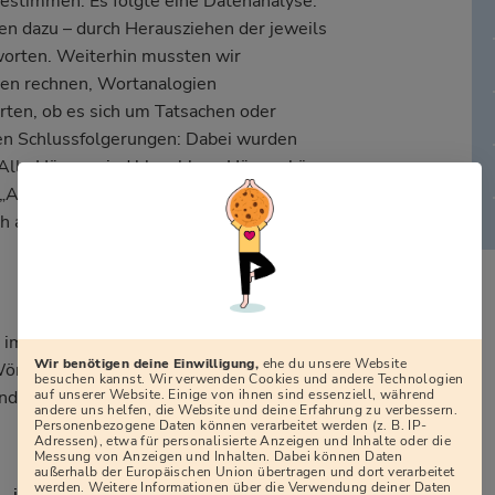
estimmen. Es folgte eine Datenanalyse:
ten dazu – durch Herausziehen der jeweils
worten. Weiterhin mussten wir
en rechnen, Wortanalogien
ten, ob es sich um Tatsachen oder
den Schlussfolgerungen: Dabei wurden
lle Häuser sind blau, blaue Häuser können
Alles, was blau ist, kann fliegen“). Unsere
ch aus der Behauptung hervorgeht.
im Einstellungstest ebenfalls viel Wert
Wir benötigen deine Einwilligung,
ehe du unsere Website
n Wörtern und Straßennamen bestimmen, in
besuchen kannst. Wir verwenden Cookies und andere Technologien
auf unserer Website. Einige von ihnen sind essenziell, während
Satzteile in die richtige Reihenfolge
andere uns helfen, die Website und deine Erfahrung zu verbessern.
Personenbezogene Daten können verarbeitet werden (z. B. IP-
Adressen), etwa für personalisierte Anzeigen und Inhalte oder die
Messung von Anzeigen und Inhalten. Dabei können Daten
außerhalb der Europäischen Union übertragen und dort verarbeitet
werden. Weitere Informationen über die Verwendung deiner Daten