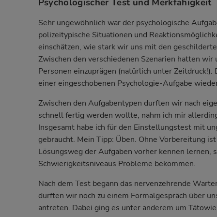
Psychologischer Test und Merkfähigkeit
Sehr ungewöhnlich war der psychologische Aufgab
polizeitypische Situationen und Reaktionsmöglichke
einschätzen, wie stark wir uns mit den geschildert
Zwischen den verschiedenen Szenarien hatten wir 
Personen einzuprägen (natürlich unter Zeitdruck!).
einer eingeschobenen Psychologie-Aufgabe wieder
Zwischen den Aufgabentypen durften wir nach ei
schnell fertig werden wollte, nahm ich mir allerdi
Insgesamt habe ich für den Einstellungstest mit u
gebraucht. Mein Tipp: Üben. Ohne Vorbereitung is
Lösungsweg der Aufgaben vorher kennen lernen, s
Schwierigkeitsniveaus Probleme bekommen.
Nach dem Test begann das nervenzehrende Warten a
durften wir noch zu einem Formalgespräch über u
antreten. Dabei ging es unter anderem um Tätowie