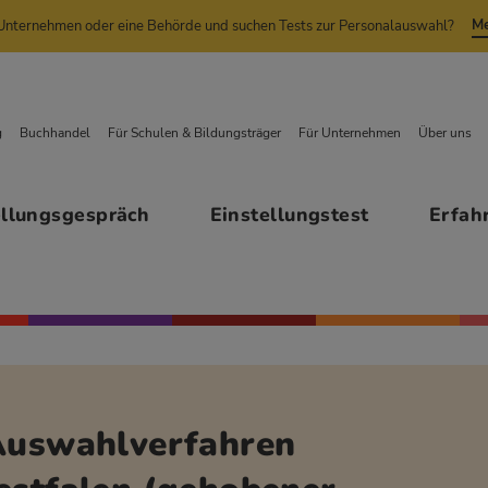
Me
n Unternehmen oder eine Behörde und suchen Tests zur Personalauswahl?
g
Buchhandel
Für Schulen & Bildungsträger
Für Unternehmen
Über uns
ellungsgespräch
Einstellungstest
Erfah
 Auswahlverfahren