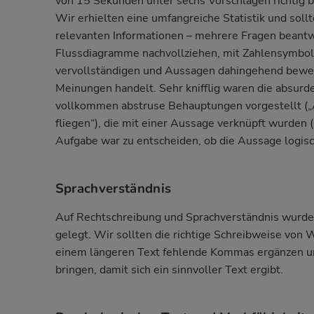
von 15 Sekunden unter sechs Vorschlägen richtig b
Wir erhielten eine umfangreiche Statistik und soll
relevanten Informationen – mehrere Fragen beant
Flussdiagramme nachvollziehen, mit Zahlensymbol
vervollständigen und Aussagen dahingehend bewer
Meinungen handelt. Sehr knifflig waren die absur
vollkommen abstruse Behauptungen vorgestellt („A
fliegen“), die mit einer Aussage verknüpft wurden („
Aufgabe war zu entscheiden, ob die Aussage logis
Sprachverständnis
Auf Rechtschreibung und Sprachverständnis wurde 
gelegt. Wir sollten die richtige Schreibweise vo
einem längeren Text fehlende Kommas ergänzen und 
bringen, damit sich ein sinnvoller Text ergibt.