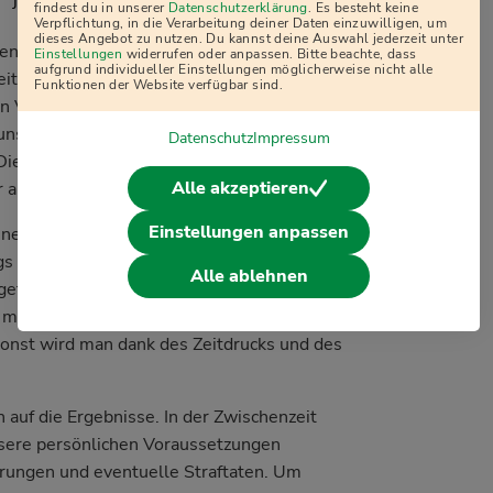
j
findest du in unserer
Datenschutzerklärung
. Es besteht keine
Verpflichtung, in die Verarbeitung deiner Daten einzuwilligen, um
dieses Angebot zu nutzen. Du kannst deine Auswahl jederzeit unter
enteil. Darin wurden verschiedene
Einstellungen
widerrufen oder anpassen. Bitte beachte, dass
aufgrund individueller Einstellungen möglicherweise nicht alle
iten beschrieben, und wir sollten
Funktionen der Website verfügbar sind.
en Verhaltensweisen identifizieren können.
uns außerdem Steckbriefe verschiedener
Datenschutz
Impressum
 Die Steckbrief-Informationen wurden nach
Alle akzeptieren
 abgefragt.
Einstellungen anpassen
genem Ermessen Pause machen. Weil ich
ngs immer nur kurz Zeit zum Durchatmen.
Alle ablehnen
ngefähr 330 Fragen rund drei Stunden
t man aufgeschmissen! Man sollte den
onst wird man dank des Zeitdrucks und des
uf die Ergebnisse. In der Zwischenzeit
nsere persönlichen Voraussetzungen
rungen und eventuelle Straftaten. Um