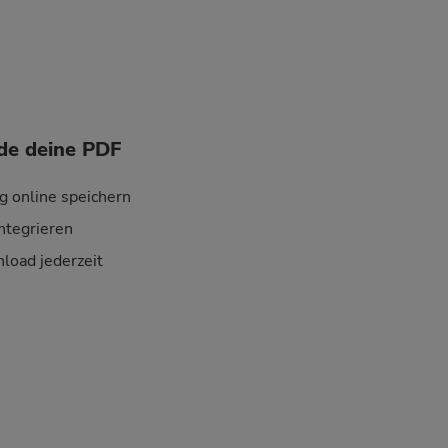
de deine PDF
 online speichern
ntegrieren
oad jederzeit