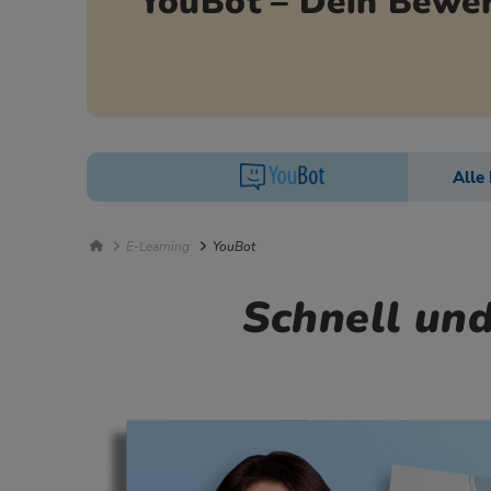
YouBot – Dein Bewe
Unterseiten Menü
Alle
Breadcrumb Navigation
E-Learning
YouBot
Schnell und