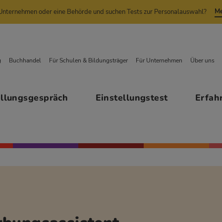
Me
n Unternehmen oder eine Behörde und suchen Tests zur Personalauswahl?
g
Buchhandel
Für Schulen & Bildungsträger
Für Unternehmen
Über uns
ellungsgespräch
Einstellungstest
Erfah