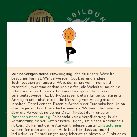
Erfolgreich bewerben mit Ausbildungspark: Wir
begleiten dich Schritt für Schritt bei deinem Start in den
Beruf oder ins Studium – mit smarten E-Learning-Tools,
Wir benötigen deine Einwilligung,
ehe du unsere Website
Ratgebern und Prüfungspaketen, interaktiven
besuchen kannst. Wir verwenden Cookies und andere
Technologien auf unserer Website. Einige von ihnen sind
Videokursen und vielem mehr. Für alle, die was werden
essenziell, während andere uns helfen, die Website und deine
Erfahrung zu verbessern. Personenbezogene Daten können
wollen!
verarbeitet werden (z. B. IP-Adressen), etwa für personalisierte
Anzeigen und Inhalte oder die Messung von Anzeigen und
Inhalten. Dabei können Daten außerhalb der Europäischen Union
übertragen und dort verarbeitet werden. Weitere Informationen
über die Verwendung deiner Daten findest du in unserer
Menü Fußleiste
Datenschutzerklärung
. Es besteht keine Verpflichtung, in die
Impressum
Bildquellen
Presse
Mediadaten
Verarbeitung deiner Daten einzuwilligen, um dieses Angebot zu
nutzen. Du kannst deine Auswahl jederzeit unter
Einstellungen
Partner
AGB
Datenschutz
Widerrufsbelehrung
widerrufen oder anpassen. Bitte beachte, dass aufgrund
individueller Einstellungen möglicherweise nicht alle Funktionen
Bestellung
Affiliate Partner
Cookies