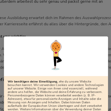
ußerdem arbeitest du sehr genau und packst gerne mit an
iese Ausbildung erwartet dich im Rahmen des Auswahlprozess
er Karriereseite erfährst du alles über die Hintergründe, den A
st uns wichtig:
 Anspruch ist es, allen Kandidat:innen bei gleicher Eignung di
n. Wir fördern aktiv die Vielfalt und das Miteinander in unse
ängig von Geschlecht, Nationalität, ethnischer und sozialer H
derung, Alter, Dauer der Arbeitslosigkeit sowie sexueller Orie
fits:
Wir benötigen deine Einwilligung,
ehe du unsere Website
besuchen kannst. Wir verwenden Cookies und andere Technologien
auf unserer Website. Einige von ihnen sind essenziell, während
andere uns helfen, die Website und deine Erfahrung zu verbessern.
Personenbezogene Daten können verarbeitet werden (z. B. IP-
ür den Erfolg deiner Ausbildung bieten wir die besten Vorauss
Adressen), etwa für personalisierte Anzeigen und Inhalte oder die
ndgerät, das du zum Lernen und auch privat nutzen kannst.
Messung von Anzeigen und Inhalten. Dabei können Daten
außerhalb der Europäischen Union übertragen und dort verarbeitet
ir bieten dir 16 Freifahrten innerhalb Deutschlands pro Jahr 
werden. Weitere Informationen über die Verwendung deiner Daten