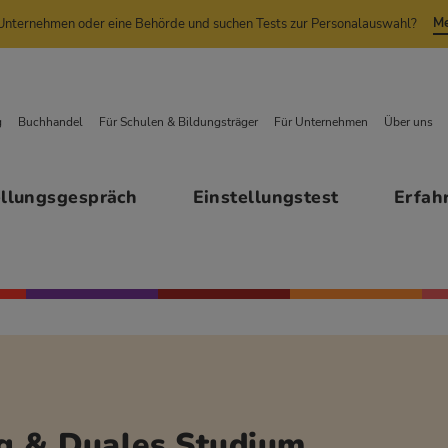
Me
n Unternehmen oder eine Behörde und suchen Tests zur Personalauswahl?
g
Buchhandel
Für Schulen & Bildungsträger
Für Unternehmen
Über uns
ellungsgespräch
Einstellungstest
Erfah
ng & Duales Studium