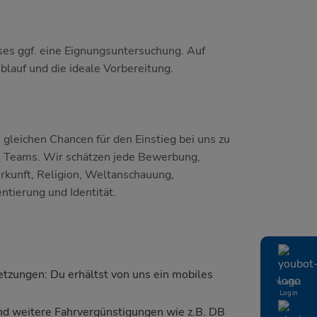
es ggf. eine Eignungsuntersuchung. Auf
blauf und die ideale Vorbereitung.
e gleichen Chancen für den Einstieg bei uns zu
ren Teams. Wir schätzen jede Bewerbung,
erkunft, Religion, Weltanschauung,
ntierung und Identität.
etzungen: Du erhältst von uns ein mobiles
YouBot
Login
und weitere Fahrvergünstigungen wie z.B. DB