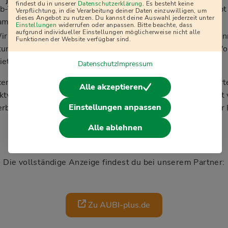
j
findest du in unserer
Datenschutzerklärung
. Es besteht keine
ob-Ticket für deinen täglichen Arbeitsweg. Darüber hinaus gib
Verpflichtung, in die Verarbeitung deiner Daten einzuwilligen, um
dieses Angebot zu nutzen. Du kannst deine Auswahl jederzeit unter
amilie und Freunde.
Einstellungen
widerrufen oder anpassen. Bitte beachte, dass
aufgrund individueller Einstellungen möglicherweise nicht alle
ir unterstützen dich in deiner neuen Stadt anzukommen! Wen
Funktionen der Website verfügbar sind.
tunden täglich pendeln musst und dir eine näher gelegene W
ietkostenzuschuss von bis zu 400 € pro Monat.
Datenschutz
Impressum
engleichheit und selbstbestimmte Teilhabe Schwerbehinderte
Alle akzeptieren
ktvolle Zusammenarbeit sind innerhalb des DB Konzerns fest
Einstellungen anpassen
rbehinderte und gleichgestellte Bewerber:innen bei gleicher 
Alle ablehnen
Die vollständige Anzeige findest du bei unserem Partner:
Zu AUBI-plus.de