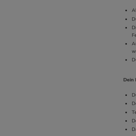
A
D
D
F
A
w
D
Dein 
D
D
T
D
Da