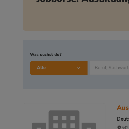
Was suchst du?
Alle
Aus
Deut
5429