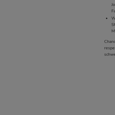
J
F
W
S
M
Chanc
respe
schwe