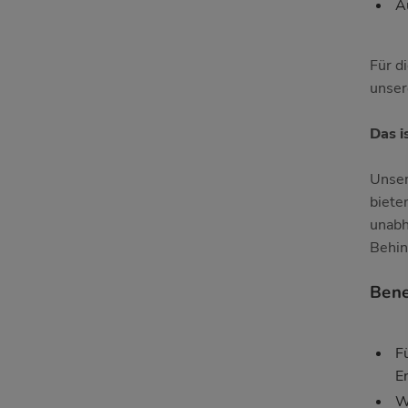
A
Für d
unser
Das i
Unser
biete
unabh
Behin
Bene
F
E
W