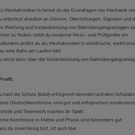
ls Mechatroniker:in lernst du die Grundlagen von Mechanik un
u arbeitest draußen an Gleisen, Oberleitungen, Signalen und 
ie Wartung und Instandsetzung von Bahnübergangsanlagen zäh
ehler zu finden, setzt du moderne Mess- und Prüfgeräte ein
ußerdem prüfst du als Mechatroniker:in elektrische, elektroni
as eine Bahn am Laufen hält
u wirst alles über die Instandsetzung von Bahnübergangsanl
Profil:
u hast die Schule (bald) erfolgreich beendet und dein Schulabs
eine Deutschkenntnisse sind gut und entsprechen mindesten
echnik und Teamwork machen dir Spaß
eine Kenntnisse in Mathe und Physik sind besonders gut
ss du zuverlässig bist, ist auch klar