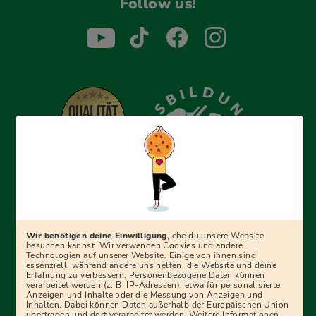
Follow us!
Erfolgreich bewerben mit Ausbildungspark: Wir
begleiten dich Schritt für Schritt bei deinem Start in den
Beruf oder ins Studium – mit smarten E-Learning-Tools,
Wir benötigen deine Einwilligung,
ehe du unsere Website
Ratgebern und Prüfungspaketen, interaktiven
besuchen kannst. Wir verwenden Cookies und andere
Technologien auf unserer Website. Einige von ihnen sind
Videokursen und vielem mehr. Für alle, die was werden
essenziell, während andere uns helfen, die Website und deine
Erfahrung zu verbessern. Personenbezogene Daten können
wollen!
verarbeitet werden (z. B. IP-Adressen), etwa für personalisierte
Anzeigen und Inhalte oder die Messung von Anzeigen und
Inhalten. Dabei können Daten außerhalb der Europäischen Union
übertragen und dort verarbeitet werden. Weitere Informationen