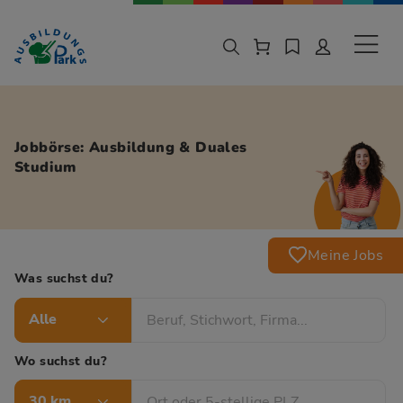
Zur Navigation springen
Zu den Hauptinhalten springen
Sekund
Jobbörse: Ausbildung & Duales
Studium
Meine Jobs
Was suchst du?
Alle
Wo suchst du?
30 km