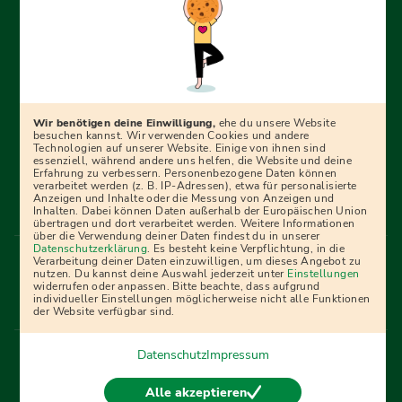
Erfolgreich bewerben mit Ausbildungspark: Wir
begleiten dich Schritt für Schritt bei deinem Start in den
Beruf oder ins Studium – mit smarten E-Learning-Tools,
Wir benötigen deine Einwilligung,
ehe du unsere Website
Ratgebern und Prüfungspaketen, interaktiven
besuchen kannst. Wir verwenden Cookies und andere
Technologien auf unserer Website. Einige von ihnen sind
Videokursen und vielem mehr. Für alle, die was werden
essenziell, während andere uns helfen, die Website und deine
Erfahrung zu verbessern. Personenbezogene Daten können
wollen!
verarbeitet werden (z. B. IP-Adressen), etwa für personalisierte
Anzeigen und Inhalte oder die Messung von Anzeigen und
Inhalten. Dabei können Daten außerhalb der Europäischen Union
übertragen und dort verarbeitet werden. Weitere Informationen
über die Verwendung deiner Daten findest du in unserer
Menü Fußleiste
Datenschutzerklärung
. Es besteht keine Verpflichtung, in die
Impressum
Bildquellen
Presse
Mediadaten
Verarbeitung deiner Daten einzuwilligen, um dieses Angebot zu
nutzen. Du kannst deine Auswahl jederzeit unter
Einstellungen
Partner
AGB
Datenschutz
Widerrufsbelehrung
widerrufen oder anpassen. Bitte beachte, dass aufgrund
individueller Einstellungen möglicherweise nicht alle Funktionen
Bestellung
Affiliate Partner
Cookies
der Website verfügbar sind.
Datenschutz
Impressum
Vertrag widerrufen
Alle akzeptieren