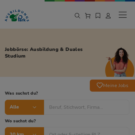
Zur Navigation springen
Zu den Hauptinhalten springen
Sekund
Jobbörse: Ausbildung & Duales
Studium
Meine Jobs
Was suchst du?
Alle
Wo suchst du?
30 km