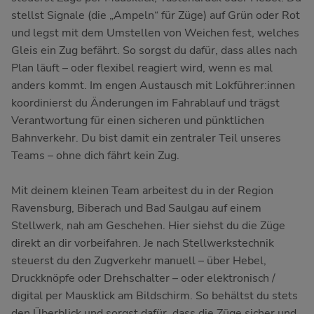
stellst Signale (die „Ampeln“ für Züge) auf Grün oder Rot
und legst mit dem Umstellen von Weichen fest, welches
Gleis ein Zug befährt. So sorgst du dafür, dass alles nach
Plan läuft – oder flexibel reagiert wird, wenn es mal
anders kommt. Im engen Austausch mit Lokführer:innen
koordinierst du Änderungen im Fahrablauf und trägst
Verantwortung für einen sicheren und pünktlichen
Bahnverkehr. Du bist damit ein zentraler Teil unseres
Teams – ohne dich fährt kein Zug.
Mit deinem kleinen Team arbeitest du in der Region
Ravensburg, Biberach und Bad Saulgau auf einem
Stellwerk, nah am Geschehen. Hier siehst du die Züge
direkt an dir vorbeifahren. Je nach Stellwerkstechnik
steuerst du den Zugverkehr manuell – über Hebel,
Druckknöpfe oder Drehschalter – oder elektronisch /
digital per Mausklick am Bildschirm. So behältst du stets
den Überblick und sorgst dafür, dass die Züge sicher und