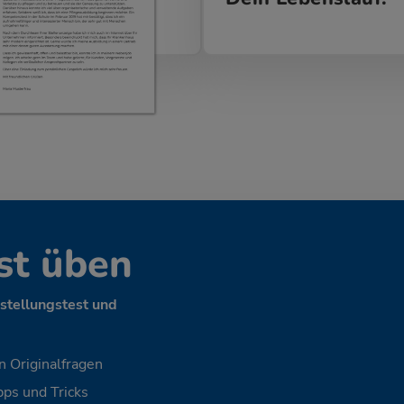
st üben
nstellungstest und
n Originalfragen
ps und Tricks