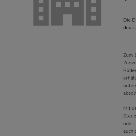
Die D
deuts
Zum 1
Zugve
Rüdes
erhäl
unter
absol
Mit d
Steue
oder 
auch 