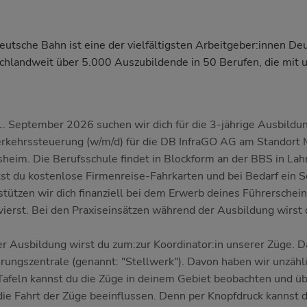
eutsche Bahn ist eine der vielfältigsten Arbeitgeber:innen De
chlandweit über 5.000 Auszubildende in 50 Berufen, die mit
. September 2026 suchen wir dich für die 3-jährige Ausbildun
rkehrssteuerung (w/m/d) für die DB InfraGO AG am Standort
heim. Die Berufsschule findet in Blockform an der BBS in Lahn
tst du kostenlose Firmenreise-Fahrkarten und bei Bedarf ein
stützen wir dich finanziell bei dem Erwerb deines Führersche
vierst. Bei den Praxiseinsätzen während der Ausbildung wirst d
er Ausbildung wirst du zum:zur Koordinator:in unserer Züge. Da
rungszentrale (genannt: "Stellwerk"). Davon haben wir unzähl
Tafeln kannst du die Züge in deinem Gebiet beobachten und ü
die Fahrt der Züge beeinflussen. Denn per Knopfdruck kannst d