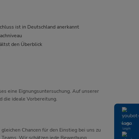
chluss ist in Deutschland anerkannt
achniveau
ltst den Überblick
ses eine Eignungsuntersuchung. Auf unserer
d die ideale Vorbereitung.
YouBot
Login
e gleichen Chancen für den Einstieg bei uns zu
ren Teams. Wir schätzen jede Bewerbung,