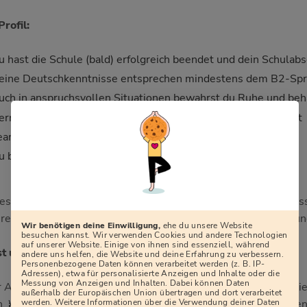
Profil:
u hast die Schule (bald) erfolgreich beendet und dein Schulabs
eine Deutschkenntnisse entsprechen mindestens dem B2-Spr
uch in anspruchsvollen Situationen bewahrst du Ruhe und behä
ern übernimmst du Verantwortung und arbeitest konzentriert
eamfähigkeit und Zuverlässigkeit zeichnen dich aus
 bist bereit, in Schichten zu arbeiten
iese Ausbildung erwartet dich im Rahmen des Auswahlprozes
ereseite erfährst du alles über die Hintergründe, den Ablauf un
Wir benötigen deine Einwilligung,
ehe du unsere Website
besuchen kannst. Wir verwenden Cookies und andere Technologien
auf unserer Website. Einige von ihnen sind essenziell, während
st uns wichtig:
andere uns helfen, die Website und deine Erfahrung zu verbessern.
Personenbezogene Daten können verarbeitet werden (z. B. IP-
Adressen), etwa für personalisierte Anzeigen und Inhalte oder die
Messung von Anzeigen und Inhalten. Dabei können Daten
 Anspruch ist es, allen Kandidat:innen bei gleicher Eignung di
außerhalb der Europäischen Union übertragen und dort verarbeitet
werden. Weitere Informationen über die Verwendung deiner Daten
n. Wir fördern aktiv die Vielfalt und das Miteinander in unse