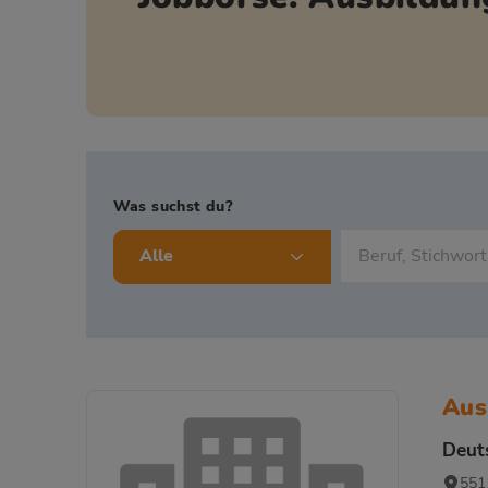
Was suchst du?
Alle
Aus
Deut
551