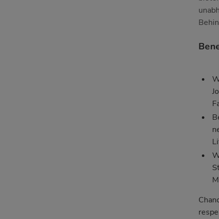
unabh
Behin
Bene
W
J
F
B
n
Li
W
S
M
Chanc
respe