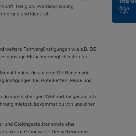
erkunft, Religion, Weltanschauung,
eTrainer
Login
ntierung und Identität.
und weitere Fahrvergünstigungen wie z.B. DB
t es günstige Mitnahmemöglichkeiten für
 Monat findest du auf dem DB Reisemarkt
ergünstigungen bei Hotelketten, Mode und
n du vom bisherigen Wohnort länger als 2,5
ohnung mietest, bekommst du von uns einen
r und Gleichgestellter sowie eine
 verankerte Grundsätze. Deshalb werden