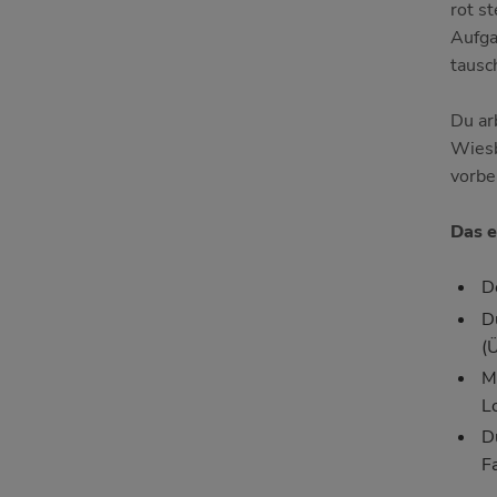
rot s
Aufga
tausc
Du ar
Wiesb
vorbe
Das e
D
D
(
M
L
D
F