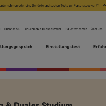
Me
n Unternehmen oder eine Behörde und suchen Tests zur Personalauswahl?
g
Buchhandel
Für Schulen & Bildungsträger
Für Unternehmen
Über uns
ellungsgespräch
Einstellungstest
Erfah
ng & Duales Studium