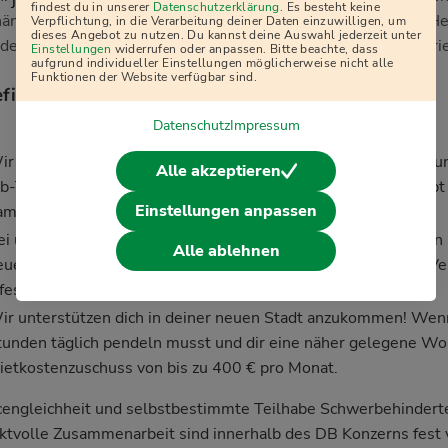
j
findest du in unserer
Datenschutzerklärung
. Es besteht keine
ängig von Geschlecht, Nationalität, ethnischer und sozialer H
Verpflichtung, in die Verarbeitung deiner Daten einzuwilligen, um
dieses Angebot zu nutzen. Du kannst deine Auswahl jederzeit unter
derung, Alter, Dauer der Arbeitslosigkeit sowie sexueller Orie
Einstellungen
widerrufen oder anpassen. Bitte beachte, dass
aufgrund individueller Einstellungen möglicherweise nicht alle
Funktionen der Website verfügbar sind.
fits:
Datenschutz
Impressum
ir bieten dir 16 Freifahrten innerhalb Deutschlands pro Jahr 
Alle akzeptieren
ob-Ticket für deinen täglichen Arbeitsweg. Darüber hinaus gib
Einstellungen anpassen
amilie und Freunde.
ei uns können alle DB Mitarbeitenden günstig shoppen. Jeden
Alle ablehnen
eue Angebote, wie z.B. Mobilfunkverträge, Versicherungen, V
festyle.
ir unterstützen dich in deiner neuen Stadt anzukommen! Wen
tunden täglich pendeln musst und dir eine näher gelegene W
ietkostenzuschuss von bis zu 400 € pro Monat.
engleichheit und selbstbestimmte Teilhabe Schwerbehinderte
ktvolle Zusammenarbeit sind innerhalb des DB Konzerns fest