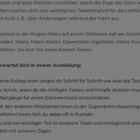
tellen und auch Weichen umstellen, damit die Züge das Gleis 
ben machen dich zum wichtigsten Teammitglied für die Lokführe
ht euch z. B. über Änderungen während der Fahrt aus.
beitest in der Region Mainz auf einem Stellwerk nah am Gesch
aden, Mainz, Mainz-Kastel, Oppenheim, Ingelheim, Mainz-Kosth
ifahren. Du bist Teil eines kleinen Teams.
rwartet dich in deiner Ausbildung:
eine Kolleg:innen zeigen dir Schritt für Schritt wie man die Tec
u lernst, wann du die richtigen Tasten und Knöpfe drücken mu
Übergänge für einen Gleiswechsel) umzuschalten
it den anderen Mitarbeiter:innen in der Zugverkehrssteuerung 
okführer:innen bist du dabei oft in Kontakt
u bist ein wichtiger Teil in unserem Team und ermöglichst uns
ahrt mit unseren Zügen