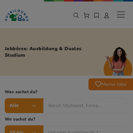
Zur Navigation springen
Zu den Hauptinhalten springen
Sekund
Jobbörse: Ausbildung & Duales
Studium
Meine Jobs
Was suchst du?
Alle
Wo suchst du?
30 km