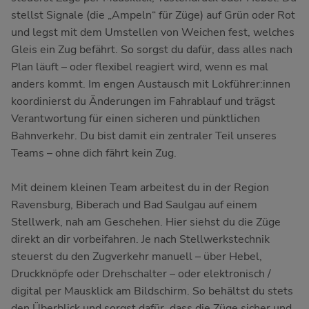
stellst Signale (die „Ampeln“ für Züge) auf Grün oder Rot
und legst mit dem Umstellen von Weichen fest, welches
Gleis ein Zug befährt. So sorgst du dafür, dass alles nach
Plan läuft – oder flexibel reagiert wird, wenn es mal
anders kommt. Im engen Austausch mit Lokführer:innen
koordinierst du Änderungen im Fahrablauf und trägst
Verantwortung für einen sicheren und pünktlichen
Bahnverkehr. Du bist damit ein zentraler Teil unseres
Teams – ohne dich fährt kein Zug.
Mit deinem kleinen Team arbeitest du in der Region
Ravensburg, Biberach und Bad Saulgau auf einem
Stellwerk, nah am Geschehen. Hier siehst du die Züge
direkt an dir vorbeifahren. Je nach Stellwerkstechnik
steuerst du den Zugverkehr manuell – über Hebel,
Druckknöpfe oder Drehschalter – oder elektronisch /
digital per Mausklick am Bildschirm. So behältst du stets
den Überblick und sorgst dafür, dass die Züge sicher und