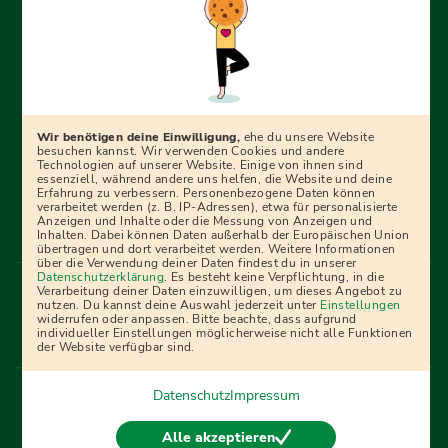
Erfolgreich bewerben mit Ausbildungspark: Wir
begleiten dich Schritt für Schritt bei deinem Start in den
Beruf oder ins Studium – mit smarten E-Learning-Tools,
Wir benötigen deine Einwilligung,
ehe du unsere Website
Ratgebern und Prüfungspaketen, interaktiven
besuchen kannst. Wir verwenden Cookies und andere
Technologien auf unserer Website. Einige von ihnen sind
Videokursen und vielem mehr. Für alle, die was werden
essenziell, während andere uns helfen, die Website und deine
Erfahrung zu verbessern. Personenbezogene Daten können
wollen!
verarbeitet werden (z. B. IP-Adressen), etwa für personalisierte
Anzeigen und Inhalte oder die Messung von Anzeigen und
Inhalten. Dabei können Daten außerhalb der Europäischen Union
übertragen und dort verarbeitet werden. Weitere Informationen
über die Verwendung deiner Daten findest du in unserer
Menü Fußleiste
Datenschutzerklärung
. Es besteht keine Verpflichtung, in die
Impressum
Bildquellen
Presse
Mediadaten
Verarbeitung deiner Daten einzuwilligen, um dieses Angebot zu
nutzen. Du kannst deine Auswahl jederzeit unter
Einstellungen
Partner
AGB
Datenschutz
Widerrufsbelehrung
widerrufen oder anpassen. Bitte beachte, dass aufgrund
individueller Einstellungen möglicherweise nicht alle Funktionen
Bestellung
Affiliate Partner
Cookies
der Website verfügbar sind.
Datenschutz
Impressum
Vertrag widerrufen
Alle akzeptieren