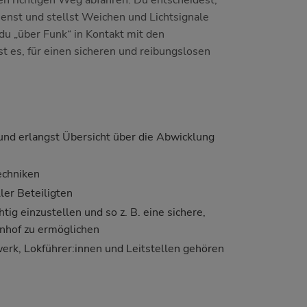
en richtigen Weg abfahren. Du entscheidest,
ienst und stellst Weichen und Lichtsignale
du „über Funk“ in Kontakt mit den
st es, für einen sicheren und reibungslosen
und erlangst Übersicht über die Abwicklung
echniken
er Beteiligten
tig einzustellen und so z. B. eine sichere,
hnhof zu ermöglichen
erk, Lokführer:innen und Leitstellen gehören