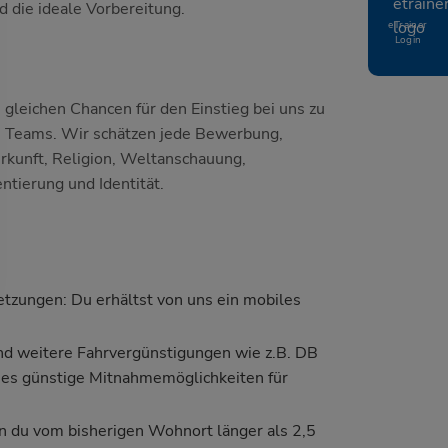
d die ideale Vorbereitung.
eTrainer
Login
e gleichen Chancen für den Einstieg bei uns zu
ren Teams. Wir schätzen jede Bewerbung,
erkunft, Religion, Weltanschauung,
ntierung und Identität.
etzungen: Du erhältst von uns ein mobiles
und weitere Fahrvergünstigungen wie z.B. DB
t es günstige Mitnahmemöglichkeiten für
n du vom bisherigen Wohnort länger als 2,5