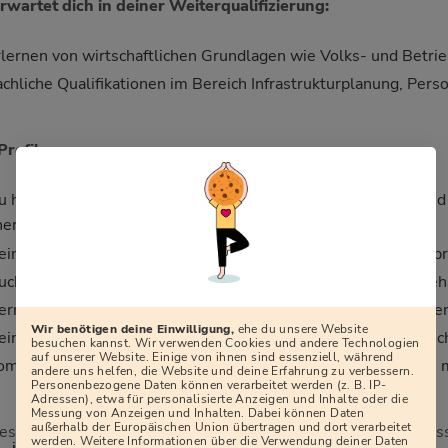
rwartet dich in deiner Weiterqualifizierung:
rlernen von wirtschaftlichen Grundlagen wie Volks- und Betr
achliche Qualifikationen im Bereich Infrastrukturplanung, 
Profil:
u hast dein (Fach-)Abitur (bald) erfolgreich abgeschlossen und
nerkannt
eine Deutschkenntnisse entsprechen mindestens dem B2-Spr
uch in anspruchsvollen Situationen bewahrst du Ruhe und behä
erne übernimmst du Verantwortung und triffst Entscheidunge
Wir benötigen deine Einwilligung,
ehe du unsere Website
eine konzentrierte und zuverlässige Arbeitsweise zeichnet dic
besuchen kannst. Wir verwenden Cookies und andere Technologien
auf unserer Website. Einige von ihnen sind essenziell, während
ommunikationsstärke und Teamfähigkeit bringst du ebenfalls 
andere uns helfen, die Website und deine Erfahrung zu verbessern.
Personenbezogene Daten können verarbeitet werden (z. B. IP-
Adressen), etwa für personalisierte Anzeigen und Inhalte oder die
Messung von Anzeigen und Inhalten. Dabei können Daten
außerhalb der Europäischen Union übertragen und dort verarbeitet
iese Ausbildung erwartet dich im Rahmen des Auswahlprozes
werden. Weitere Informationen über die Verwendung deiner Daten