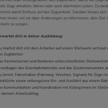
chirmen oder Anzeigetafeln, den Zugverkehr, damit die Züge d
die Züge anhalten, fahren oder auch überholen sollen. Du bed
immst damit Einfluss auf den Zugverkehr. Darüber hinaus bist 
hrer:innen, um sie über Änderungen zu informieren. dein Ziel i
rkehr zu sorgen.
rwartet dich in deiner Ausbildung:
u machst dich mit dem Arbeiten auf einem Stellwerk vertraut 
on Zugfahrten
as Kennenlernen und Bedienen unterschiedlicher Stellwerkst
rundlagen des Eisenbahnbetriebs und das Zusammenwirken all
u lernst, Fahrstraßen (Fahrweg, Weichen, Signale) für Züge rich
ünktliche sowie reibungslose Ein- und Ausfahrt aus einem Ba
ie Kommunikation und Koordination mit Kolleg:innen im Stellw
u deinem Arbeitsalltag