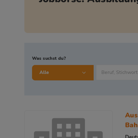
Was suchst du?
Alle
Aus
Bah
Deut