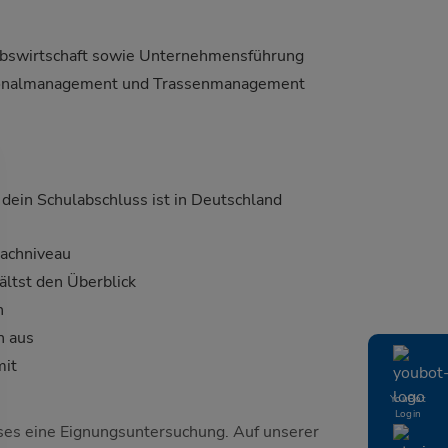
iebswirtschaft sowie Unternehmensführung
Personalmanagement und Trassenmanagement
 dein Schulabschluss ist in Deutschland
achniveau
ltst den Überblick
n
h aus
mit
YouBot
Login
ses eine Eignungsuntersuchung. Auf unserer