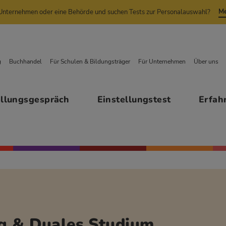
Me
n Unternehmen oder eine Behörde und suchen Tests zur Personalauswahl?
g
Buchhandel
Für Schulen & Bildungsträger
Für Unternehmen
Über uns
ellungsgespräch
Einstellungstest
Erfah
ng & Duales Studium