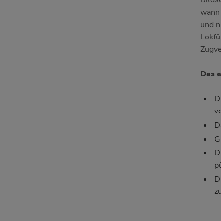
Bilds
wann 
und n
Lokfü
Zugve
Das e
D
v
D
G
D
p
D
z