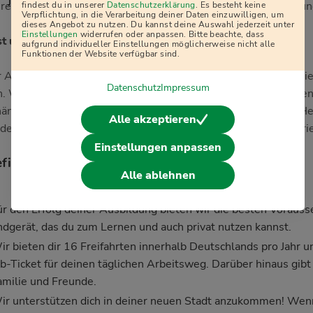
j
ereseite erfährst du alles über die Hintergründe, den Ablauf un
findest du in unserer
Datenschutzerklärung
. Es besteht keine
Verpflichtung, in die Verarbeitung deiner Daten einzuwilligen, um
dieses Angebot zu nutzen. Du kannst deine Auswahl jederzeit unter
Einstellungen
widerrufen oder anpassen. Bitte beachte, dass
st uns wichtig:
aufgrund individueller Einstellungen möglicherweise nicht alle
Funktionen der Website verfügbar sind.
 Anspruch ist es, allen Kandidat:innen bei gleicher Eignung di
Datenschutz
Impressum
n. Wir fördern aktiv die Vielfalt und das Miteinander in unse
ängig von Geschlecht, Nationalität, ethnischer und sozialer H
Alle akzeptieren
derung, Alter, Dauer der Arbeitslosigkeit sowie sexueller Orie
Einstellungen anpassen
fits:
Alle ablehnen
ür den Erfolg deiner Ausbildung bieten wir die besten Vorauss
ndgerät, das du zum Lernen und auch privat nutzen kannst.
ir bieten dir 16 Freifahrten innerhalb Deutschlands pro Jahr 
ob-Ticket für deinen täglichen Arbeitsweg. Darüber hinaus gib
amilie und Freunde.
ir unterstützen dich in deiner neuen Stadt anzukommen! Wen