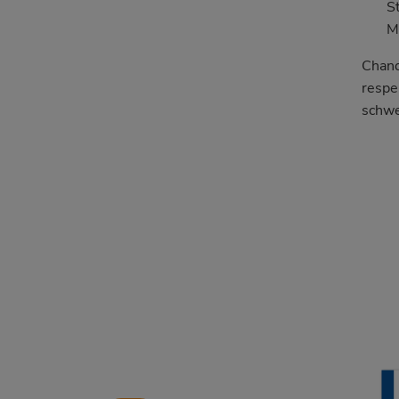
S
M
Chanc
respe
schwe