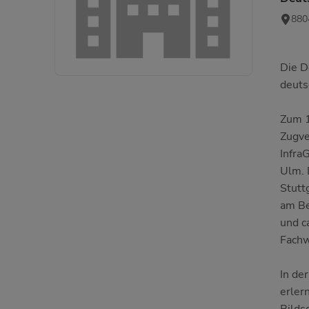
880
Die D
deuts
Zum 1
Zugve
Infra
Ulm. 
Stutt
am Be
und c
Fachw
In de
erler