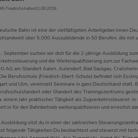
45 Friedrichshafen
01.08.2026
eutsche Bahn ist eine der vielfältigsten Arbeitgeber:innen De
chlandweit über 5.000 Auszubildende in 50 Berufen, die mit
. September suchen wir dich für die 2-jährige Ausbildung zum:
rkehrssteuerung und die Weiterqualifizierung zum:zur Fachwirt
GO AG am Standort Aalen, Aulendorf, Bad Saulgau, Crailsheim
Die Berufsschule (Friedrich-Ebert-Schule) befindet sich Essling
gart und Ulm, vereinzelt Seminare in ganz Deutschland statt. B
rufsschulstandort oder Standort des Trainingszentrums gestel
a. einem Jahr praktischer Tätigkeit als Zugverkehrssteuerer: in 
irt:in für den Bahnbetrieb weiterqualifizieren und erreichst d
r Ausbildung sitzt du in einer der zahlreichen Steuerungszentr
nst folgende Tätigkeiten:Du beobachtest und steuerst mit tech