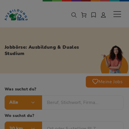
Zur Navigation springen
Zu den Hauptinhalten springen
Sekund
Jobbörse: Ausbildung & Duales
Studium
Meine Jobs
Was suchst du?
Alle
Wo suchst du?
30 km