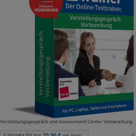
Vorstellungsgespräch und Assessment Center Vorbereitung
Laufzeit wählen
3 Monate für nur
39,90 €
inkl. MwSt.