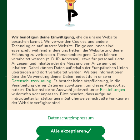
Erfolgreich bewerben mit Ausbildungspark: Wir
begleiten dich Schritt für Schritt bei deinem Start in den
Beruf oder ins Studium – mit smarten E-Learning-Tools,
Wir benötigen deine Einwilligung,
ehe du unsere Website
Ratgebern und Prüfungspaketen, interaktiven
besuchen kannst. Wir verwenden Cookies und andere
Technologien auf unserer Website. Einige von ihnen sind
Videokursen und vielem mehr. Für alle, die was werden
essenziell, während andere uns helfen, die Website und deine
Erfahrung zu verbessern. Personenbezogene Daten können
wollen!
verarbeitet werden (z. B. IP-Adressen), etwa für personalisierte
Anzeigen und Inhalte oder die Messung von Anzeigen und
Inhalten. Dabei können Daten außerhalb der Europäischen Union
übertragen und dort verarbeitet werden. Weitere Informationen
über die Verwendung deiner Daten findest du in unserer
Menü Fußleiste
Datenschutzerklärung
. Es besteht keine Verpflichtung, in die
Impressum
Bildquellen
Presse
Mediadaten
Verarbeitung deiner Daten einzuwilligen, um dieses Angebot zu
nutzen. Du kannst deine Auswahl jederzeit unter
Einstellungen
Partner
AGB
Datenschutz
Widerrufsbelehrung
widerrufen oder anpassen. Bitte beachte, dass aufgrund
individueller Einstellungen möglicherweise nicht alle Funktionen
Bestellung
Affiliate Partner
Cookies
der Website verfügbar sind.
Datenschutz
Impressum
Vertrag widerrufen
Alle akzeptieren