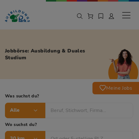
Zur Navigation springen
Zu den Hauptinhalten springen
Sekund
Jobbörse: Ausbildung & Duales
Studium
Meine Jobs
Was suchst du?
Alle
Wo suchst du?
30 km