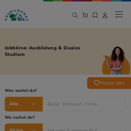
Zur Navigation springen
Zu den Hauptinhalten springen
Sekund
Jobbörse: Ausbildung & Duales
Studium
Meine Jobs
Was suchst du?
Alle
Wo suchst du?
30 km