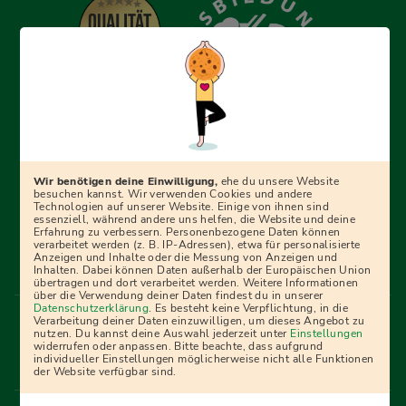
Erfolgreich bewerben mit Ausbildungspark: Wir
begleiten dich Schritt für Schritt bei deinem Start in den
Beruf oder ins Studium – mit smarten E-Learning-Tools,
Wir benötigen deine Einwilligung,
ehe du unsere Website
Ratgebern und Prüfungspaketen, interaktiven
besuchen kannst. Wir verwenden Cookies und andere
Technologien auf unserer Website. Einige von ihnen sind
Videokursen und vielem mehr. Für alle, die was werden
essenziell, während andere uns helfen, die Website und deine
Erfahrung zu verbessern. Personenbezogene Daten können
wollen!
verarbeitet werden (z. B. IP-Adressen), etwa für personalisierte
Anzeigen und Inhalte oder die Messung von Anzeigen und
Inhalten. Dabei können Daten außerhalb der Europäischen Union
übertragen und dort verarbeitet werden. Weitere Informationen
über die Verwendung deiner Daten findest du in unserer
Menü Fußleiste
Datenschutzerklärung
. Es besteht keine Verpflichtung, in die
Impressum
Bildquellen
Presse
Mediadaten
Verarbeitung deiner Daten einzuwilligen, um dieses Angebot zu
nutzen. Du kannst deine Auswahl jederzeit unter
Einstellungen
Partner
AGB
Datenschutz
Widerrufsbelehrung
widerrufen oder anpassen. Bitte beachte, dass aufgrund
individueller Einstellungen möglicherweise nicht alle Funktionen
Bestellung
Affiliate Partner
Cookies
der Website verfügbar sind.