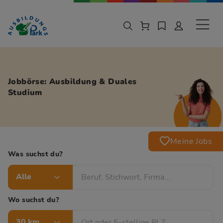
Zur Navigation springen
Zu den Hauptinhalten springen
Sekund
Jobbörse: Ausbildung & Duales
Studium
Meine Jobs
Was suchst du?
Alle
Wo suchst du?
30 km