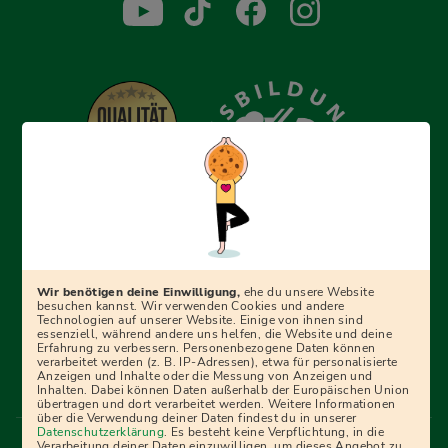
Erfolgreich bewerben mit Ausbildungspark: Wir
begleiten dich Schritt für Schritt bei deinem Start in den
Beruf oder ins Studium – mit smarten E-Learning-Tools,
Wir benötigen deine Einwilligung,
ehe du unsere Website
Ratgebern und Prüfungspaketen, interaktiven
besuchen kannst. Wir verwenden Cookies und andere
Technologien auf unserer Website. Einige von ihnen sind
Videokursen und vielem mehr. Für alle, die was werden
essenziell, während andere uns helfen, die Website und deine
Erfahrung zu verbessern. Personenbezogene Daten können
wollen!
verarbeitet werden (z. B. IP-Adressen), etwa für personalisierte
Anzeigen und Inhalte oder die Messung von Anzeigen und
Inhalten. Dabei können Daten außerhalb der Europäischen Union
übertragen und dort verarbeitet werden. Weitere Informationen
über die Verwendung deiner Daten findest du in unserer
Menü Fußleiste
Datenschutzerklärung
. Es besteht keine Verpflichtung, in die
Impressum
Bildquellen
Presse
Mediadaten
Verarbeitung deiner Daten einzuwilligen, um dieses Angebot zu