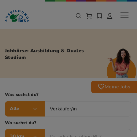
Zur Navigation springen
Zu den Hauptinhalten springen
Sekund
Jobbörse: Ausbildung & Duales
Studium
Meine Jobs
Was suchst du?
Alle
Wo suchst du?
30 km