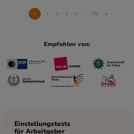
1
2
3
4
5
...
604
>
Empfohlen von:
Einstellungstests
für Arbeitgeber