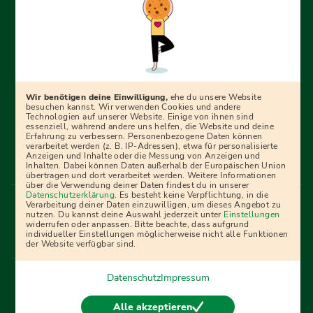
Erfolgreich bewerben mit Ausbildungspark: Wir
begleiten dich Schritt für Schritt bei deinem Start in den
Beruf oder ins Studium – mit smarten E-Learning-Tools,
Wir benötigen deine Einwilligung,
ehe du unsere Website
Ratgebern und Prüfungspaketen, interaktiven
besuchen kannst. Wir verwenden Cookies und andere
Technologien auf unserer Website. Einige von ihnen sind
Videokursen und vielem mehr. Für alle, die was werden
essenziell, während andere uns helfen, die Website und deine
Erfahrung zu verbessern. Personenbezogene Daten können
wollen!
verarbeitet werden (z. B. IP-Adressen), etwa für personalisierte
Anzeigen und Inhalte oder die Messung von Anzeigen und
Inhalten. Dabei können Daten außerhalb der Europäischen Union
übertragen und dort verarbeitet werden. Weitere Informationen
über die Verwendung deiner Daten findest du in unserer
Menü Fußleiste
Datenschutzerklärung
. Es besteht keine Verpflichtung, in die
Impressum
Bildquellen
Presse
Mediadaten
Verarbeitung deiner Daten einzuwilligen, um dieses Angebot zu
nutzen. Du kannst deine Auswahl jederzeit unter
Einstellungen
Partner
AGB
Datenschutz
Widerrufsbelehrung
widerrufen oder anpassen. Bitte beachte, dass aufgrund
individueller Einstellungen möglicherweise nicht alle Funktionen
Bestellung
Affiliate Partner
Cookies
der Website verfügbar sind.
Datenschutz
Impressum
Vertrag widerrufen
Alle akzeptieren