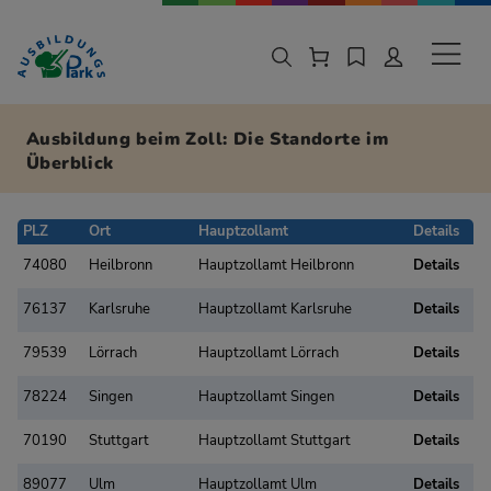
Zur Navigation springen
Zu den Hauptinhalten springen
Sekund
Ausbildung beim Zoll: Die Standorte im
Überblick
PLZ
Ort
Hauptzollamt
Details
74080
Heilbronn
Hauptzollamt Heilbronn
Details
76137
Karlsruhe
Hauptzollamt Karlsruhe
Details
79539
Lörrach
Hauptzollamt Lörrach
Details
78224
Singen
Hauptzollamt Singen
Details
70190
Stuttgart
Hauptzollamt Stuttgart
Details
89077
Ulm
Hauptzollamt Ulm
Details