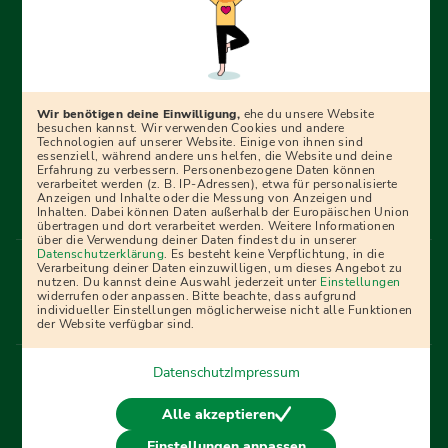
Erfolgreich bewerben mit Ausbildungspark: Wir
begleiten dich Schritt für Schritt bei deinem Start in den
Beruf oder ins Studium – mit smarten E-Learning-Tools,
Wir benötigen deine Einwilligung,
ehe du unsere Website
Ratgebern und Prüfungspaketen, interaktiven
besuchen kannst. Wir verwenden Cookies und andere
Technologien auf unserer Website. Einige von ihnen sind
Videokursen und vielem mehr. Für alle, die was werden
essenziell, während andere uns helfen, die Website und deine
Erfahrung zu verbessern. Personenbezogene Daten können
wollen!
verarbeitet werden (z. B. IP-Adressen), etwa für personalisierte
Anzeigen und Inhalte oder die Messung von Anzeigen und
Inhalten. Dabei können Daten außerhalb der Europäischen Union
übertragen und dort verarbeitet werden. Weitere Informationen
über die Verwendung deiner Daten findest du in unserer
Menü Fußleiste
Datenschutzerklärung
. Es besteht keine Verpflichtung, in die
Impressum
Bildquellen
Presse
Mediadaten
Verarbeitung deiner Daten einzuwilligen, um dieses Angebot zu
nutzen. Du kannst deine Auswahl jederzeit unter
Einstellungen
Partner
AGB
Datenschutz
Widerrufsbelehrung
widerrufen oder anpassen. Bitte beachte, dass aufgrund
individueller Einstellungen möglicherweise nicht alle Funktionen
Bestellung
Affiliate Partner
Cookies
der Website verfügbar sind.
Datenschutz
Impressum
Vertrag widerrufen
Alle akzeptieren
Einstellungen anpassen