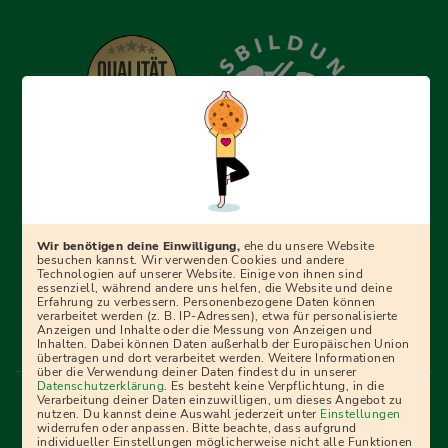
Erfolgreich bewerben mit Ausbildungspark: Wir
begleiten dich Schritt für Schritt bei deinem Start in den
Beruf oder ins Studium – mit smarten E-Learning-Tools,
Wir benötigen deine Einwilligung,
ehe du unsere Website
Ratgebern und Prüfungspaketen, interaktiven
besuchen kannst. Wir verwenden Cookies und andere
Technologien auf unserer Website. Einige von ihnen sind
Videokursen und vielem mehr. Für alle, die was werden
essenziell, während andere uns helfen, die Website und deine
Erfahrung zu verbessern. Personenbezogene Daten können
wollen!
verarbeitet werden (z. B. IP-Adressen), etwa für personalisierte
Anzeigen und Inhalte oder die Messung von Anzeigen und
Inhalten. Dabei können Daten außerhalb der Europäischen Union
übertragen und dort verarbeitet werden. Weitere Informationen
über die Verwendung deiner Daten findest du in unserer
Menü Fußleiste
Datenschutzerklärung
. Es besteht keine Verpflichtung, in die
Impressum
Bildquellen
Presse
Mediadaten
Verarbeitung deiner Daten einzuwilligen, um dieses Angebot zu
nutzen. Du kannst deine Auswahl jederzeit unter
Einstellungen
Partner
AGB
Datenschutz
Widerrufsbelehrung
widerrufen oder anpassen. Bitte beachte, dass aufgrund
individueller Einstellungen möglicherweise nicht alle Funktionen
Bestellung
Affiliate Partner
Cookies