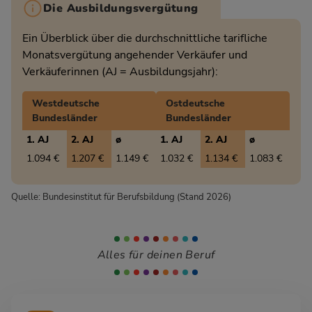
Die Ausbildungsvergütung
Ein Überblick über die durchschnittliche tarifliche
Monatsvergütung angehender Verkäufer und
Verkäuferinnen (AJ = Ausbildungsjahr):
Westdeutsche
Ostdeutsche
Bundesländer
Bundesländer
1. AJ
2. AJ
ø
1. AJ
2. AJ
ø
1.094 €
1.207 €
1.149 €
1.032 €
1.134 €
1.083 €
Quelle: Bundesinstitut für Berufsbildung (Stand 2026)
Alles für deinen Beruf