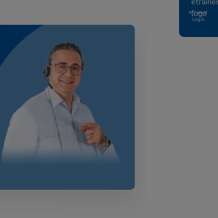
eTrainer
Login