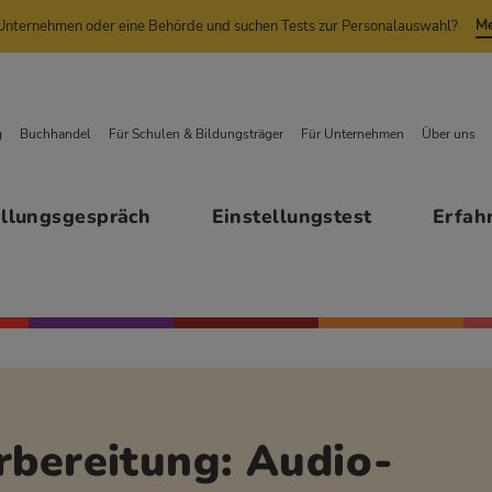
Me
n Unternehmen oder eine Behörde und suchen Tests zur Personalauswahl?
g
Buchhandel
Für Schulen & Bildungsträger
Für Unternehmen
Über uns
ellungsgespräch
Einstellungstest
Erfah
bereitung: Audio-