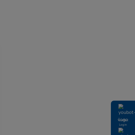
YouBot
Login