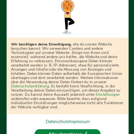
Erfolgreich bewerben mit Ausbildungspark: Wir
begleiten dich Schritt für Schritt bei deinem Start in den
Beruf oder ins Studium – mit smarten E-Learning-Tools,
Wir benötigen deine Einwilligung,
ehe du unsere Website
Ratgebern und Prüfungspaketen, interaktiven
besuchen kannst. Wir verwenden Cookies und andere
Technologien auf unserer Website. Einige von ihnen sind
Videokursen und vielem mehr. Für alle, die was werden
essenziell, während andere uns helfen, die Website und deine
Erfahrung zu verbessern. Personenbezogene Daten können
wollen!
verarbeitet werden (z. B. IP-Adressen), etwa für personalisierte
Anzeigen und Inhalte oder die Messung von Anzeigen und
Inhalten. Dabei können Daten außerhalb der Europäischen Union
übertragen und dort verarbeitet werden. Weitere Informationen
über die Verwendung deiner Daten findest du in unserer
Menü Fußleiste
Datenschutzerklärung
. Es besteht keine Verpflichtung, in die
Impressum
Bildquellen
Presse
Mediadaten
Verarbeitung deiner Daten einzuwilligen, um dieses Angebot zu
nutzen. Du kannst deine Auswahl jederzeit unter
Einstellungen
Partner
AGB
Datenschutz
Widerrufsbelehrung
widerrufen oder anpassen. Bitte beachte, dass aufgrund
individueller Einstellungen möglicherweise nicht alle Funktionen
Bestellung
Affiliate Partner
Cookies
der Website verfügbar sind.
Datenschutz
Impressum
Vertrag widerrufen