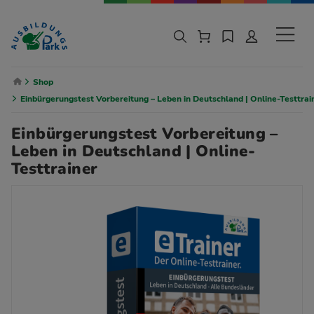
Zur Navigation springen
Zu den Hauptinhalten springen
Sekund
Breadcrumb Navigation
Shop
Einbürgerungstest Vorbereitung – Leben in Deutschland | Online-Testtrai
Einbürgerungstest Vorbereitung –
Leben in Deutschland | Online-
Testtrainer