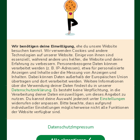
Erfolgreich bewerben mit Ausbildungspark: Wir
begleiten dich Schritt für Schritt bei deinem Start in den
Beruf oder ins Studium – mit smarten E-Learning-Tools,
Wir benötigen deine Einwilligung,
ehe du unsere Website
Ratgebern und Prüfungspaketen, interaktiven
besuchen kannst. Wir verwenden Cookies und andere
Technologien auf unserer Website. Einige von ihnen sind
Videokursen und vielem mehr. Für alle, die was werden
essenziell, während andere uns helfen, die Website und deine
Erfahrung zu verbessern. Personenbezogene Daten können
wollen!
verarbeitet werden (z. B. IP-Adressen), etwa für personalisierte
Anzeigen und Inhalte oder die Messung von Anzeigen und
Inhalten. Dabei können Daten außerhalb der Europäischen Union
übertragen und dort verarbeitet werden. Weitere Informationen
über die Verwendung deiner Daten findest du in unserer
Menü Fußleiste
Datenschutzerklärung
. Es besteht keine Verpflichtung, in die
Impressum
Bildquellen
Presse
Mediadaten
Verarbeitung deiner Daten einzuwilligen, um dieses Angebot zu
nutzen. Du kannst deine Auswahl jederzeit unter
Einstellungen
Partner
AGB
Datenschutz
Widerrufsbelehrung
widerrufen oder anpassen. Bitte beachte, dass aufgrund
individueller Einstellungen möglicherweise nicht alle Funktionen
Bestellung
Affiliate Partner
Cookies
der Website verfügbar sind.
Datenschutz
Impressum
Vertrag widerrufen