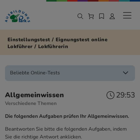
Zur Navigation springen
Zu den Hauptinhalten springen
Sekund
Einstellungstest / Eignungstest online
Lokführer / Lokführerin
Beliebte Online-Tests