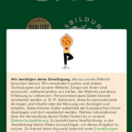
Erfolgreich bewerben mit Ausbildungspark: Wir
begleiten dich Schritt für Schritt bei deinem Start in den
Beruf oder ins Studium – mit smarten E-Learning-Tools,
Wir benötigen deine Einwilligung,
ehe du unsere Website
Ratgebern und Prüfungspaketen, interaktiven
besuchen kannst. Wir verwenden Cookies und andere
Technologien auf unserer Website. Einige von ihnen sind
Videokursen und vielem mehr. Für alle, die was werden
essenziell, während andere uns helfen, die Website und deine
Erfahrung zu verbessern. Personenbezogene Daten können
wollen!
verarbeitet werden (z. B. IP-Adressen), etwa für personalisierte
Anzeigen und Inhalte oder die Messung von Anzeigen und
Inhalten. Dabei können Daten außerhalb der Europäischen Union
übertragen und dort verarbeitet werden. Weitere Informationen
über die Verwendung deiner Daten findest du in unserer
Menü Fußleiste
Datenschutzerklärung
. Es besteht keine Verpflichtung, in die
Impressum
Bildquellen
Presse
Mediadaten
Verarbeitung deiner Daten einzuwilligen, um dieses Angebot zu
nutzen. Du kannst deine Auswahl jederzeit unter
Einstellungen
Partner
AGB
Datenschutz
Widerrufsbelehrung