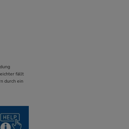
ldung
ichter fällt
rn durch ein