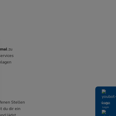
nmal
zu
Services
nlagen
ffenen Stellen
YouBot
Login
 du dir ein
und lädst