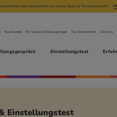
Me
n Unternehmen oder eine Behörde und suchen Tests zur Personalauswahl?
g
Buchhandel
Für Schulen & Bildungsträger
Für Unternehmen
Über uns
ellungsgespräch
Einstellungstest
Erfah
& Einstellungstest