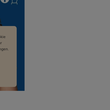
kie
ür
ngen.