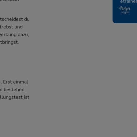
eTrainer
Login
ntscheidest du
strebst und
werbung dazu,
tbringst.
. Erst einmal
n
bestehen,
llungstest ist