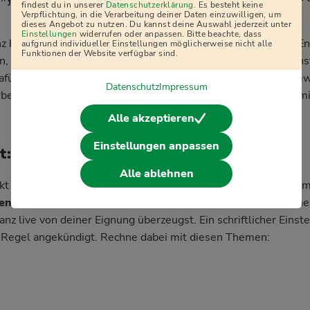
j
findest du in unserer
Datenschutzerklärung
. Es besteht keine
Verpflichtung, in die Verarbeitung deiner Daten einzuwilligen, um
dieses Angebot zu nutzen. Du kannst deine Auswahl jederzeit unter
Einstellungen
widerrufen oder anpassen. Bitte beachte, dass
nz bei der Bewerbung nicht, es ist aber ausdrücklich erlaubt. E
aufgrund individueller Einstellungen möglicherweise nicht alle
Funktionen der Website verfügbar sind.
ren, warum du eine Ausbildung / ein Studium bei der Allianz an
für bist. Ein gut strukturierter
Lebenslauf
gehört zu jeder Be
Datenschutz
Impressum
eitsbestätigungen belegen, dass du alle Voraussetzungen mi
Alle akzeptieren
Einstellungen anpassen
est: Welche Aufgaben kommen vor?
Alle ablehnen
 bei der Allianz nicht sofort die Ausbildung bzw. das Studium
en
behaupten. Das kann aus mehreren
Vorstellungsgespräche
anz live von deiner Eignung überzeugst. Ein schriftlicher Einste
er Regel angekündigt. Rechne dabei mit diesen Themen: