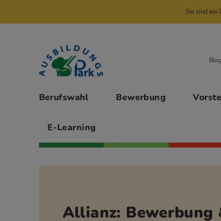
Sie sind ei
Zur Navigation springen
Zu den Hauptinhalten springen
Blo
Hauptmenü
Berufswahl
Bewerbung
Vorst
E-Learning
Allianz: Bewerbung 