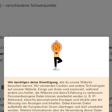
c.) – verschiedene Schwerpunkte
Eng.)
z ermöglicht es dir außerdem, gleich
zwei Abschlüsse auf ei
ierte Studium
der Versicherungswirtschaft oder der Financial 
 zur Ausbildung Kaufmann/-frau für Versicherungen und Finanza
Wir benötigen deine Einwilligung,
ehe du unsere Website
besuchen kannst. Wir verwenden Cookies und andere Technologien
 Bewerbung bei der Allianz
auf unserer Website. Einige von ihnen sind essenziell, während
andere uns helfen, die Website und deine Erfahrung zu verbessern.
Personenbezogene Daten können verarbeitet werden (z. B. IP-
g ausschließlich
online
ab. Auf ihrer Website findest du alle o
Adressen), etwa für personalisierte Anzeigen und Inhalte oder die
Messung von Anzeigen und Inhalten. Dabei können Daten
nden Allianz Ausbildungs- oder Studienplatz gefunden, richtest
außerhalb der Europäischen Union übertragen und dort verarbeitet
werden. Weitere Informationen über die Verwendung deiner Daten
iner Bewerbung loszulegen. Dabei füllst du ein Formular aus 