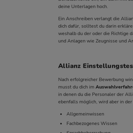
deine Unterlagen hoch.
Ein
Anschreiben
verlangt die Allia
dich dafür, solltest du darin erklä
weshalb du der oder die Richtige da
und
Anlagen
wie Zeugnisse und Arb
Allianz Einstellungst
Nach erfolgreicher Bewerbung winkt
musst du dich im
Auswahlverfahr
in denen du die Personaler der Alli
ebenfalls möglich, wird aber in d
Allgemeinwissen
Fachbezogenes Wissen
Sprachbeherrschung