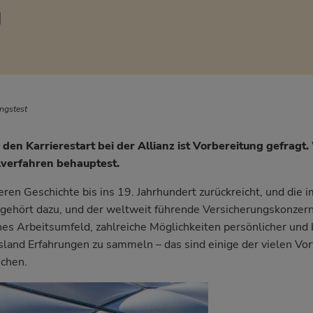
g
n
ngstest
den Karrierestart bei der Allianz ist Vorbereitung gefragt.
lverfahren behauptest.
eren Geschichte bis ins 19. Jahrhundert zurückreicht, und die 
z gehört dazu, und der weltweit führende Versicherungskonzern 
es Arbeitsumfeld, zahlreiche Möglichkeiten persönlicher und 
land Erfahrungen zu sammeln – das sind einige der vielen Vorte
echen.