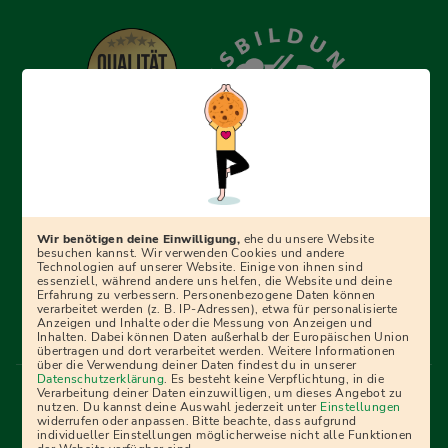
Erfolgreich bewerben mit Ausbildungspark: Wir
begleiten dich Schritt für Schritt bei deinem Start in den
Beruf oder ins Studium – mit smarten E-Learning-Tools,
Wir benötigen deine Einwilligung,
ehe du unsere Website
Ratgebern und Prüfungspaketen, interaktiven
besuchen kannst. Wir verwenden Cookies und andere
Technologien auf unserer Website. Einige von ihnen sind
Videokursen und vielem mehr. Für alle, die was werden
essenziell, während andere uns helfen, die Website und deine
Erfahrung zu verbessern. Personenbezogene Daten können
wollen!
verarbeitet werden (z. B. IP-Adressen), etwa für personalisierte
Anzeigen und Inhalte oder die Messung von Anzeigen und
Inhalten. Dabei können Daten außerhalb der Europäischen Union
übertragen und dort verarbeitet werden. Weitere Informationen
über die Verwendung deiner Daten findest du in unserer
Menü Fußleiste
Datenschutzerklärung
. Es besteht keine Verpflichtung, in die
Impressum
Bildquellen
Presse
Mediadaten
Verarbeitung deiner Daten einzuwilligen, um dieses Angebot zu
nutzen. Du kannst deine Auswahl jederzeit unter
Einstellungen
Partner
AGB
Datenschutz
Widerrufsbelehrung
widerrufen oder anpassen. Bitte beachte, dass aufgrund
individueller Einstellungen möglicherweise nicht alle Funktionen
Bestellung
Affiliate Partner
Cookies