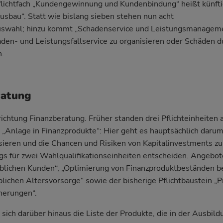
flichtfach „Kundengewinnung und Kundenbindung“ heißt künft
bau“. Statt wie bislang sieben stehen nun acht
Auswahl; hinzu kommt „Schadenservice und Leistungsmanageme
den- und Leistungsfallservice zu organisieren oder Schäden d
.
ratung
richtung Finanzberatung. Früher standen drei Pflichteinheiten 
ch „Anlage in Finanzprodukte“: Hier geht es hauptsächlich darum
ieren und die Chancen und Risiken von Kapitalinvestments z
gs für zwei Wahlqualifikationseinheiten entscheiden. Angebo
blichen Kunden“, „Optimierung von Finanzproduktbeständen b
blichen Altersvorsorge“ sowie der bisherige Pflichtbaustein „P
herungen“.
 sich darüber hinaus die Liste der Produkte, die in der Ausbil