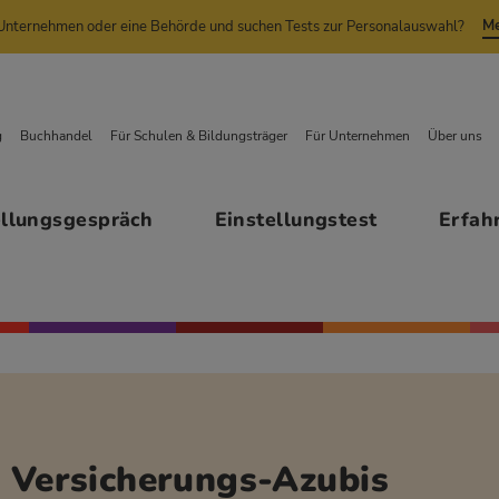
Me
n Unternehmen oder eine Behörde und suchen Tests zur Personalauswahl?
g
Buchhandel
Für Schulen & Bildungsträger
Für Unternehmen
Über uns
ellungsgespräch
Einstellungstest
Erfah
r Versicherungs-Azubis