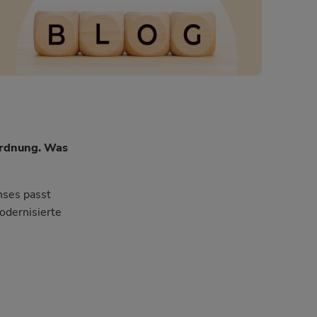
ordnung. Was
hses passt
odernisierte