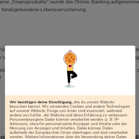
egorie „Finanzprodukte“ wurde das Online-Banking aufgenommen
e fondsgebundene Lebensversicherung.
 Versicherungen und Finanzen (PDF):
Was passiert in der Ausb
 Versicherungswirtschaft präsentiert die Ausbildungsordnung
ebenslauf:
YouBot – Dein smarter Bewerbungsassistent hilft d
!
Wir benötigen deine Einwilligung,
ehe du unsere Website
besuchen kannst. Wir verwenden Cookies und andere Technologien
auf unserer Website. Einige von ihnen sind essenziell, während
andere uns helfen, die Website und deine Erfahrung zu verbessern.
Personenbezogene Daten können verarbeitet werden (z. B. IP-
Adressen), etwa für personalisierte Anzeigen und Inhalte oder die
Messung von Anzeigen und Inhalten. Dabei können Daten
außerhalb der Europäischen Union übertragen und dort verarbeitet
st?
Bundeswehr: B
werden. Weitere Informationen über die Verwendung deiner Daten