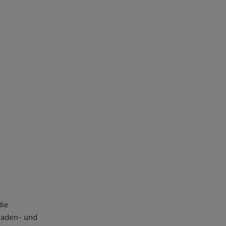
die
haden- und