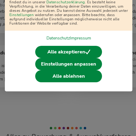
j
findest du in unserer
Datenschutzerklärung
. Es besteht keine
bung, Ausbildung
Auswahlverfahren 
Verpflichtung, in die Verarbeitung deiner Daten einzuwilligen, um
dieses Angebot zu nutzen. Du kannst deine Auswahl jederzeit unter
erbung bei der Polizei? Was
Über 180.000 Solda
Einstellungen
widerrufen oder anpassen. Bitte beachte, dass
st, Sporttest,
Freiwilligen Wehrdi
aufgrund individueller Einstellungen möglicherweise nicht alle
Funktionen der Website verfügbar sind.
d Assessment […]
Berufssoldat. Hier g
Datenschutz
Impressum
Alle akzeptieren
ldung
Anschreiben n
Bewerbungs-Studi
Einstellungen anpassen
 ist in Deutschland im dualen
Das Anschreiben: v
indet zum einen in den
Personalern jedoch
Alle ablehnen
m […]