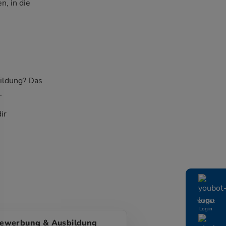
, in die
ildung? Das
.
ir
YouBot
Login
ewerbung & Ausbildung