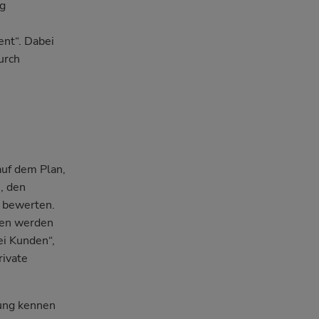
ig
nt“. Dabei
urch
auf dem Plan,
, den
u bewerten.
ten werden
ei Kunden“,
rivate
dung kennen