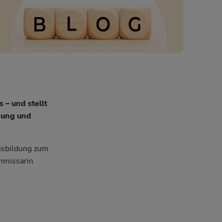
– und stellt
ldung und
usbildung zum
mmissarin