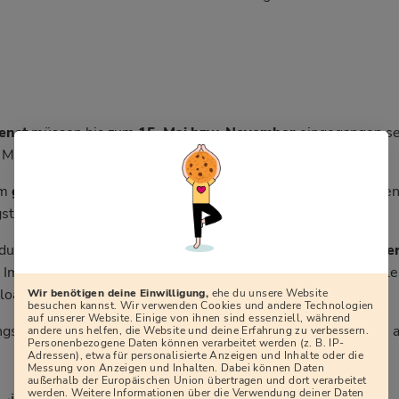
ienst
müssen bis zum
15. Mai bzw. November
eingegangen se
. März und 1. September.
im
gehobenen Dienst
der Polizei Baden-Württemberg müsse
termin ist der 1. Juli.
ldung: Die Bewerbung muss auf jeden Fall
fristgerecht bei de
m Karriereportal der Polizei Baden-Württemberg gibt es
alle
load
– inklusive Ausfüllanleitung.
Wir benötigen deine Einwilligung,
ehe du unsere Website
besuchen kannst. Wir verwenden Cookies und andere Technologien
auf unserer Website. Einige von ihnen sind essenziell, während
gs nicht möglich! Also ganz klassisch: ausdrucken, ausfüllen, 
andere uns helfen, die Website und deine Erfahrung zu verbessern.
Personenbezogene Daten können verarbeitet werden (z. B. IP-
Adressen), etwa für personalisierte Anzeigen und Inhalte oder die
Messung von Anzeigen und Inhalten. Dabei können Daten
außerhalb der Europäischen Union übertragen und dort verarbeitet
werden. Weitere Informationen über die Verwendung deiner Daten