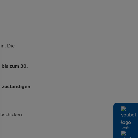
in. Die
n
bis zum 30.
r zuständigen
abschicken.
YouBot
Login