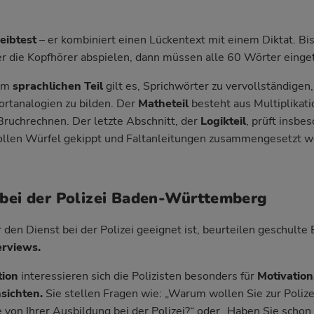
eibtest
– er kombiniert einen Lückentext mit einem Diktat. Bis
ber die Kopfhörer abspielen, dann müssen alle 60 Wörter einget
Im
sprachlichen Teil
gilt es, Sprichwörter zu vervollständigen,
rtanalogien zu bilden. Der
Matheteil
besteht aus Multiplikati
ruchrechnen. Der letzte Abschnitt, der
Logikteil
, prüft insbe
ollen Würfel gekippt und Faltanleitungen zusammengesetzt w
bei der Polizei Baden-Württemberg
r den Dienst bei der Polizei geeignet ist, beurteilen geschult
erviews.
tion
interessieren sich die Polizisten besonders für
Motivation
sichten.
Sie stellen Fragen wie: „Warum wollen Sie zur Poliz
von Ihrer Ausbildung bei der Polizei?“ oder „Haben Sie schon 