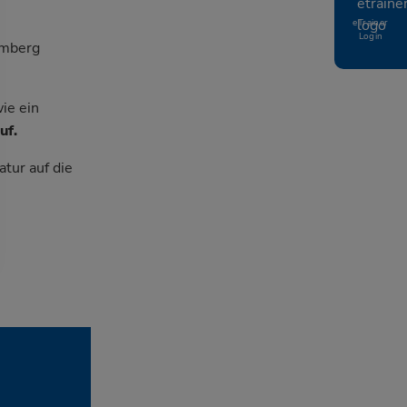
eTrainer
Login
emberg
ie ein
uf.
tur auf die