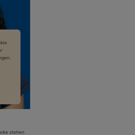
kie
ür
ngen.
ücke stehen