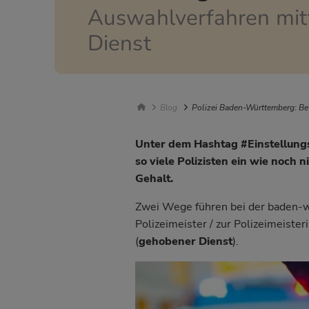
Auswahlverfahren mit
Dienst
Breadcrumb Navigatio
Blog
Polizei Baden-Württemberg: B
Unter dem Hashtag #Einstellungs
so viele Polizisten ein wie noch 
Gehalt.
Zwei Wege führen bei der baden-w
Polizeimeister / zur Polizeimeisteri
(
gehobener Dienst
).