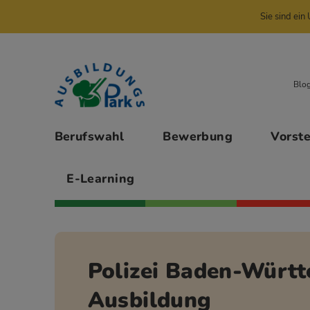
Sie sind ei
Zur Navigation springen
Zu den Hauptinhalten springen
Blo
Hauptmenü
Berufswahl
Bewerbung
Vorst
E-Learning
Polizei Baden-Würt
Ausbildung