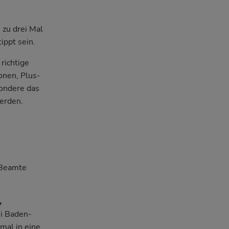
 zu drei Mal
ippt sein.
 richtige
onen, Plus-
sondere das
erden.
e Beamte
,
ei Baden-
mal in eine