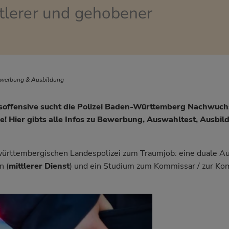
tlerer und gehobener
n
ewerbung & Ausbildung
offensive sucht die Polizei Baden-Württemberg Nachwuchs 
nie! Hier gibts alle Infos zu Bewerbung, Auswahltest, Ausbi
ürttembergischen Landespolizei zum Traumjob: eine duale A
n (
mittlerer Dienst
) und ein Studium zum Kommissar / zur Ko