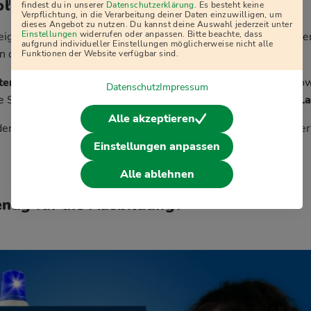
j
olizei Baden-Württemberg
findest du in unserer
Datenschutzerklärung
. Es besteht keine
Verpflichtung, in die Verarbeitung deiner Daten einzuwilligen, um
dieses Angebot zu nutzen. Du kannst deine Auswahl jederzeit unter
Einstellungen
widerrufen oder anpassen. Bitte beachte, dass
eigt sich, wer für die Ausbildung bei der Polizei Baden-Württ
aufgrund individueller Einstellungen möglicherweise nicht alle
n die Teilnehmer ihr Können unter Beweis stellen.
Funktionen der Website verfügbar sind.
ergestützte Eignungstests
, ein
strukturiertes Interview
sow
Datenschutz
Impressum
Sportabzeichen absolvieren zusätzlich einen
3000-Meter-La
Alle akzeptieren
den-Württemberg empfehlen, sich mithilfe spezieller Fachlitera
Einstellungen anpassen
Alle ablehnen
enug für die Ausbildung?