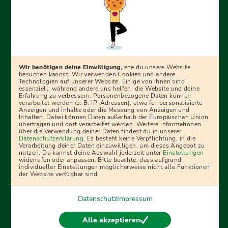
Erfolgreich bewerben mit Ausbildungspark: Wir
begleiten dich Schritt für Schritt bei deinem Start in den
Beruf oder ins Studium – mit smarten E-Learning-Tools,
Wir benötigen deine Einwilligung,
ehe du unsere Website
Ratgebern und Prüfungspaketen, interaktiven
besuchen kannst. Wir verwenden Cookies und andere
Technologien auf unserer Website. Einige von ihnen sind
Videokursen und vielem mehr. Für alle, die was werden
essenziell, während andere uns helfen, die Website und deine
Erfahrung zu verbessern. Personenbezogene Daten können
wollen!
verarbeitet werden (z. B. IP-Adressen), etwa für personalisierte
Anzeigen und Inhalte oder die Messung von Anzeigen und
Inhalten. Dabei können Daten außerhalb der Europäischen Union
übertragen und dort verarbeitet werden. Weitere Informationen
über die Verwendung deiner Daten findest du in unserer
Menü Fußleiste
Datenschutzerklärung
. Es besteht keine Verpflichtung, in die
Impressum
Bildquellen
Presse
Mediadaten
Verarbeitung deiner Daten einzuwilligen, um dieses Angebot zu
nutzen. Du kannst deine Auswahl jederzeit unter
Einstellungen
Partner
AGB
Datenschutz
Widerrufsbelehrung
widerrufen oder anpassen. Bitte beachte, dass aufgrund
individueller Einstellungen möglicherweise nicht alle Funktionen
Bestellung
Affiliate Partner
Cookies
der Website verfügbar sind.
Datenschutz
Impressum
Vertrag widerrufen
Alle akzeptieren