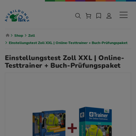
Zur Navigation springen
Zu den Hauptinhalten springen
Sekund
Breadcrumb Navigation
Shop
Zoll
Einstellungstest Zoll XXL | Online-Testtrainer + Buch-Prüfungspaket
Einstellungstest Zoll XXL | Online-
Testtrainer + Buch-Prüfungspaket