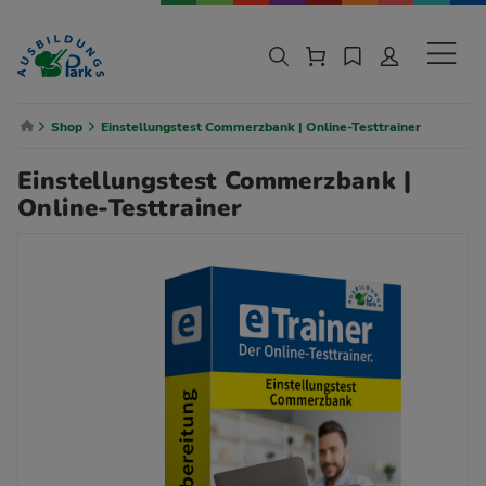
Zur Navigation springen
Zu den Hauptinhalten springen
Sekund
Breadcrumb Navigation
Shop
Einstellungstest Commerzbank | Online-Testtrainer
Einstellungstest Commerzbank |
Online-Testtrainer