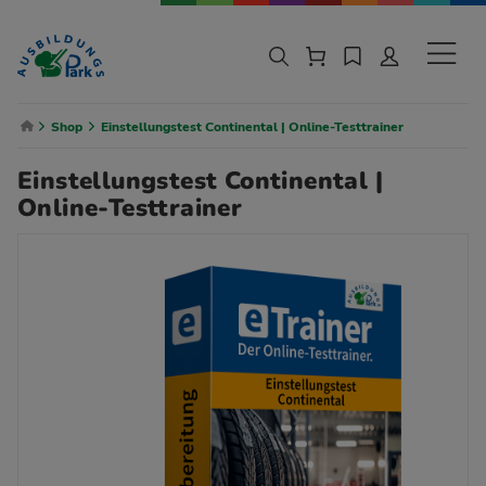
Zur Navigation springen
Zu den Hauptinhalten springen
Sekund
Breadcrumb Navigation
Shop
Einstellungstest Continental | Online-Testtrainer
Einstellungstest Continental |
Online-Testtrainer