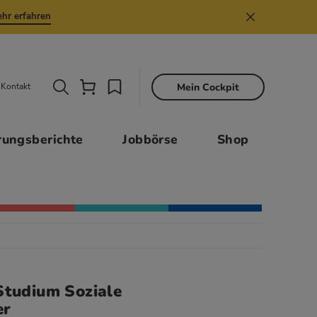
hr erfahren
Mein Cockpit
Kontakt
Sekund
rungsberichte
Jobbörse
Shop
Studium Soziale
er