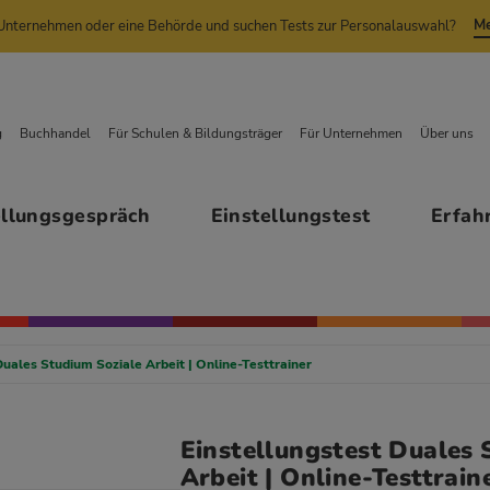
Me
n Unternehmen oder eine Behörde und suchen Tests zur Personalauswahl?
g
Buchhandel
Für Schulen & Bildungsträger
Für Unternehmen
Über uns
ellungsgespräch
Einstellungstest
Erfah
Duales Studium Soziale Arbeit | Online-Testtrainer
Einstellungstest Duales 
Arbeit | Online-Testtrain