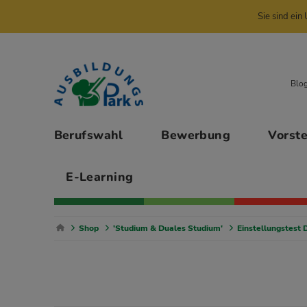
Sie sind ei
Zur Navigation springen
Zu den Hauptinhalten springen
Blo
Hauptmenü
Berufswahl
Bewerbung
Vorst
E-Learning
Breadcrumb Navigation
Shop
'Studium & Duales Studium'
Einstellungstest 