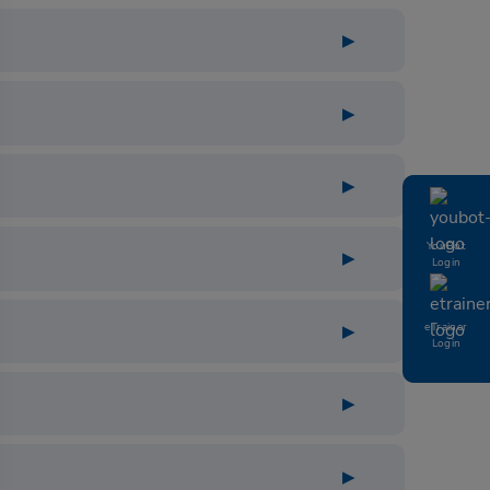
YouBot
Login
eTrainer
Login