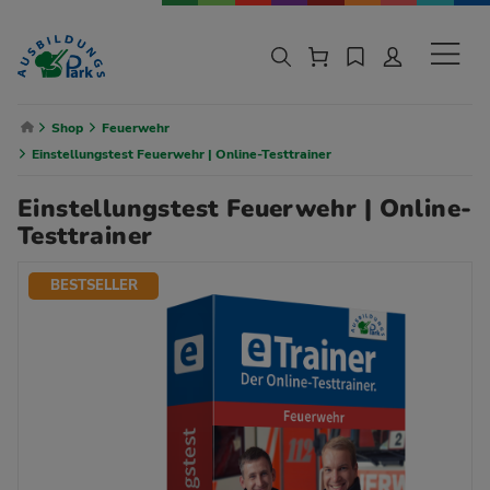
Zur Navigation springen
Zu den Hauptinhalten springen
Sekund
Breadcrumb Navigation
Shop
Feuerwehr
Einstellungstest Feuerwehr | Online-Testtrainer
Einstellungstest Feuerwehr | Online-
Testtrainer
BESTSELLER