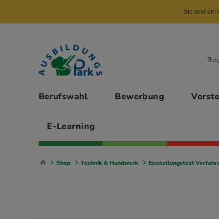
Sie sind ei
Zur Navigation springen
Zu den Hauptinhalten springen
Blo
Hauptmenü
Berufswahl
Bewerbung
Vorst
E-Learning
Breadcrumb Navigation
Shop
Technik & Handwerk
Einstellungstest Verfahr