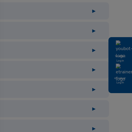
YouBot
Login
eTrainer
Login