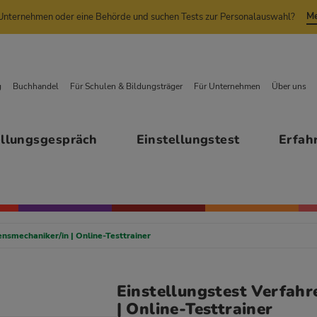
Me
n Unternehmen oder eine Behörde und suchen Tests zur Personalauswahl?
g
Buchhandel
Für Schulen & Bildungsträger
Für Unternehmen
Über uns
ellungsgespräch
Einstellungstest
Erfah
ensmechaniker/in | Online-Testtrainer
Einstellungstest Verfah
| Online-Testtrainer