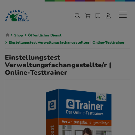
Zur Navigation springen
Zu den Hauptinhalten springen
Sekund
Breadcrumb Navigation
Shop
Öffentlicher Dienst
Einstellungstest Verwaltungsfachangestellte/r | Online-Testtrainer
Einstellungstest
Verwaltungsfachangestellte/r |
Online-Testtrainer