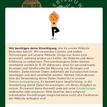
Erfolgreich bewerben mit Ausbildungspark: Wir
begleiten dich Schritt für Schritt bei deinem Start in den
Beruf oder ins Studium – mit smarten E-Learning-Tools,
Wir benötigen deine Einwilligung,
ehe du unsere Website
Ratgebern und Prüfungspaketen, interaktiven
besuchen kannst. Wir verwenden Cookies und andere
Technologien auf unserer Website. Einige von ihnen sind
Videokursen und vielem mehr. Für alle, die was werden
essenziell, während andere uns helfen, die Website und deine
Erfahrung zu verbessern. Personenbezogene Daten können
wollen!
verarbeitet werden (z. B. IP-Adressen), etwa für personalisierte
Anzeigen und Inhalte oder die Messung von Anzeigen und
Inhalten. Dabei können Daten außerhalb der Europäischen Union
übertragen und dort verarbeitet werden. Weitere Informationen
über die Verwendung deiner Daten findest du in unserer
Menü Fußleiste
Datenschutzerklärung
. Es besteht keine Verpflichtung, in die
Impressum
Bildquellen
Presse
Mediadaten
Verarbeitung deiner Daten einzuwilligen, um dieses Angebot zu
nutzen. Du kannst deine Auswahl jederzeit unter
Einstellungen
Partner
AGB
Datenschutz
Widerrufsbelehrung
widerrufen oder anpassen. Bitte beachte, dass aufgrund
individueller Einstellungen möglicherweise nicht alle Funktionen
Bestellung
Affiliate Partner
Cookies
der Website verfügbar sind.