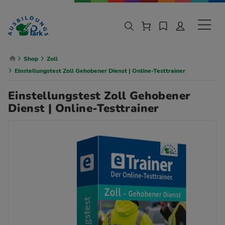
Zur Navigation springen
Zu den Hauptinhalten springen
Sekund
Breadcrumb Navigation
Shop
Zoll
Einstellungstest Zoll Gehobener Dienst | Online-Testtrainer
Einstellungstest Zoll Gehobener
Dienst | Online-Testtrainer