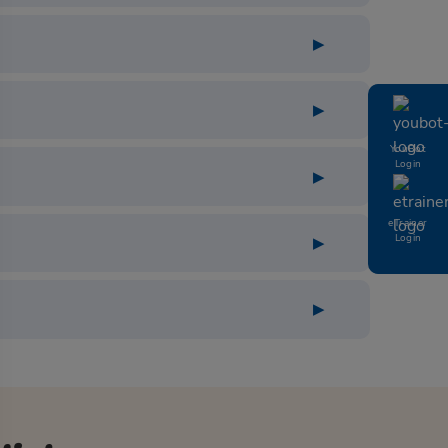
YouBot
Login
eTrainer
Login