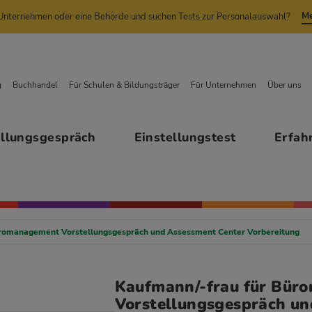
Me
n Unternehmen oder eine Behörde und suchen Tests zur Personalauswahl?
g
Buchhandel
Für Schulen & Bildungsträger
Für Unternehmen
Über uns
ellungsgespräch
Einstellungstest
Erfah
üromanagement Vorstellungsgespräch und Assessment Center Vorbereitung
Kaufmann/-frau für Bür
Vorstellungsgespräch u