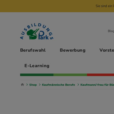
Sie sind ei
Zur Navigation springen
Zu den Hauptinhalten springen
Blo
Hauptmenü
Berufswahl
Bewerbung
Vorst
E-Learning
Breadcrumb Navigation
Shop
Kaufmännische Berufe
Kaufmann/-frau für B