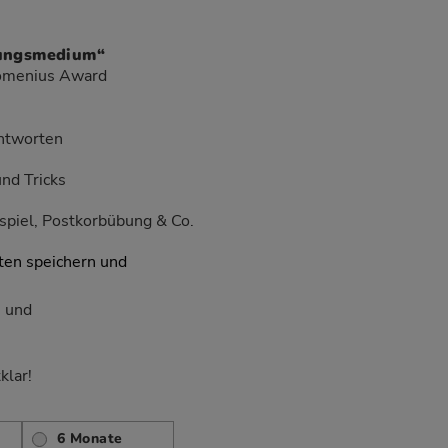
dungsmedium“
Comenius Award
Antworten
nd Tricks
spiel, Postkorbübung & Co.
en speichern und
n und
klar!
6 Monate