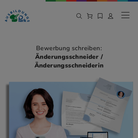
Zur Navigation springen
Zu den Hauptinhalten springen
Sekund
Bewerbung schreiben:
Änderungsschneider /
Änderungsschneiderin