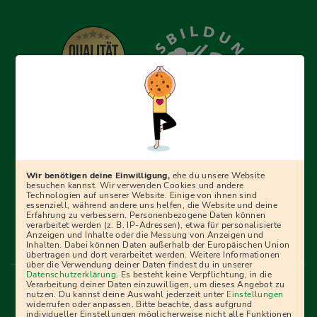
Erfolgreich bewerben mit Ausbildungspark: Wir
begleiten dich Schritt für Schritt bei deinem Start in den
Beruf oder ins Studium – mit smarten E-Learning-Tools,
Wir benötigen deine Einwilligung,
ehe du unsere Website
Ratgebern und Prüfungspaketen, interaktiven
besuchen kannst. Wir verwenden Cookies und andere
Technologien auf unserer Website. Einige von ihnen sind
Videokursen und vielem mehr. Für alle, die was werden
essenziell, während andere uns helfen, die Website und deine
Erfahrung zu verbessern. Personenbezogene Daten können
wollen!
verarbeitet werden (z. B. IP-Adressen), etwa für personalisierte
Anzeigen und Inhalte oder die Messung von Anzeigen und
Inhalten. Dabei können Daten außerhalb der Europäischen Union
übertragen und dort verarbeitet werden. Weitere Informationen
über die Verwendung deiner Daten findest du in unserer
Menü Fußleiste
Datenschutzerklärung
. Es besteht keine Verpflichtung, in die
Impressum
Bildquellen
Presse
Mediadaten
Verarbeitung deiner Daten einzuwilligen, um dieses Angebot zu
nutzen. Du kannst deine Auswahl jederzeit unter
Einstellungen
Partner
AGB
Datenschutz
Widerrufsbelehrung
widerrufen oder anpassen. Bitte beachte, dass aufgrund
individueller Einstellungen möglicherweise nicht alle Funktionen