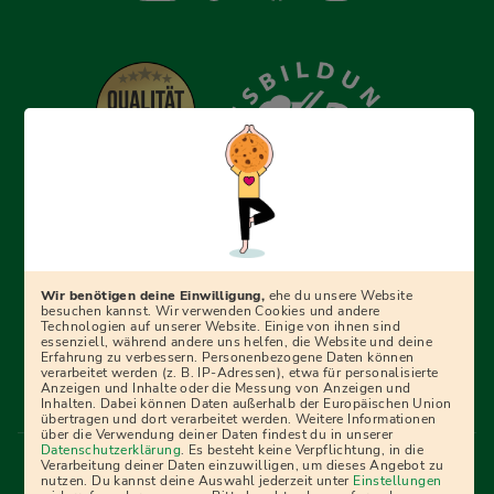
Erfolgreich bewerben mit Ausbildungspark: Wir
begleiten dich Schritt für Schritt bei deinem Start in den
Beruf oder ins Studium – mit smarten E-Learning-Tools,
Wir benötigen deine Einwilligung,
ehe du unsere Website
Ratgebern und Prüfungspaketen, interaktiven
besuchen kannst. Wir verwenden Cookies und andere
Technologien auf unserer Website. Einige von ihnen sind
Videokursen und vielem mehr. Für alle, die was werden
essenziell, während andere uns helfen, die Website und deine
Erfahrung zu verbessern. Personenbezogene Daten können
wollen!
verarbeitet werden (z. B. IP-Adressen), etwa für personalisierte
Anzeigen und Inhalte oder die Messung von Anzeigen und
Inhalten. Dabei können Daten außerhalb der Europäischen Union
übertragen und dort verarbeitet werden. Weitere Informationen
über die Verwendung deiner Daten findest du in unserer
Menü Fußleiste
Datenschutzerklärung
. Es besteht keine Verpflichtung, in die
Impressum
Bildquellen
Presse
Mediadaten
Verarbeitung deiner Daten einzuwilligen, um dieses Angebot zu
nutzen. Du kannst deine Auswahl jederzeit unter
Einstellungen
Partner
AGB
Datenschutz
Widerrufsbelehrung