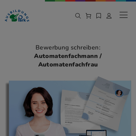
Zur Navigation springen
Zu den Hauptinhalten springen
Sekund
Bewerbung schreiben:
Automatenfachmann /
Automatenfachfrau