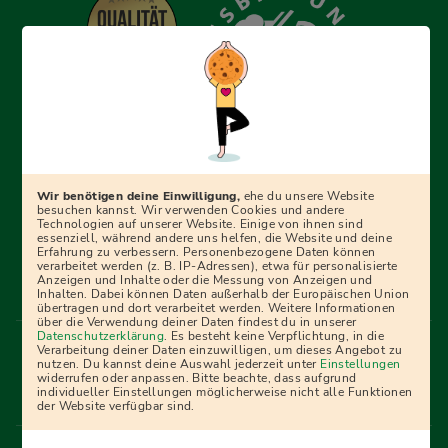
Erfolgreich bewerben mit Ausbildungspark: Wir
begleiten dich Schritt für Schritt bei deinem Start in den
Beruf oder ins Studium – mit smarten E-Learning-Tools,
Wir benötigen deine Einwilligung,
ehe du unsere Website
Ratgebern und Prüfungspaketen, interaktiven
besuchen kannst. Wir verwenden Cookies und andere
Technologien auf unserer Website. Einige von ihnen sind
Videokursen und vielem mehr. Für alle, die was werden
essenziell, während andere uns helfen, die Website und deine
Erfahrung zu verbessern. Personenbezogene Daten können
wollen!
verarbeitet werden (z. B. IP-Adressen), etwa für personalisierte
Anzeigen und Inhalte oder die Messung von Anzeigen und
Inhalten. Dabei können Daten außerhalb der Europäischen Union
übertragen und dort verarbeitet werden. Weitere Informationen
über die Verwendung deiner Daten findest du in unserer
Menü Fußleiste
Datenschutzerklärung
. Es besteht keine Verpflichtung, in die
Impressum
Bildquellen
Presse
Mediadaten
Verarbeitung deiner Daten einzuwilligen, um dieses Angebot zu
nutzen. Du kannst deine Auswahl jederzeit unter
Einstellungen
Partner
AGB
Datenschutz
Widerrufsbelehrung
widerrufen oder anpassen. Bitte beachte, dass aufgrund
individueller Einstellungen möglicherweise nicht alle Funktionen
Bestellung
Affiliate Partner
Cookies
der Website verfügbar sind.