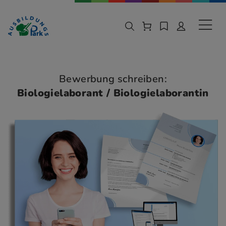
Zur Navigation springen
Zu den Hauptinhalten springen
Sekund
Bewerbung schreiben:
Biologielaborant / Biologielaborantin