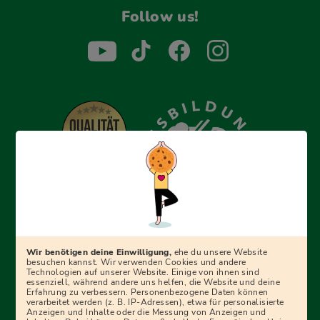
Follow us!
Erfolgreich bewerben mit Ausbildungspark: Wir
begleiten dich Schritt für Schritt bei deinem Start in den
Beruf oder ins Studium – mit smarten E-Learning-Tools,
Wir benötigen deine Einwilligung,
ehe du unsere Website
Ratgebern und Prüfungspaketen, interaktiven
besuchen kannst. Wir verwenden Cookies und andere
Technologien auf unserer Website. Einige von ihnen sind
Videokursen und vielem mehr. Für alle, die was werden
essenziell, während andere uns helfen, die Website und deine
Erfahrung zu verbessern. Personenbezogene Daten können
wollen!
verarbeitet werden (z. B. IP-Adressen), etwa für personalisierte
Anzeigen und Inhalte oder die Messung von Anzeigen und