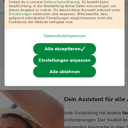
j
findest du in unserer
Datenschutzerklärung
. Es besteht keine
Verpflichtung, in die Verarbeitung deiner Daten einzuwilligen, um
dieses Angebot zu nutzen. Du kannst deine Auswahl jederzeit unter
Einstellungen
widerrufen oder anpassen. Bitte beachte, dass
aufgrund individueller Einstellungen möglicherweise nicht alle
Funktionen der Website verfügbar sind.
Datenschutz
Impressum
Überzeuge dich selbst vom YouBot
Alle akzeptieren
Einstellungen anpassen
Alle ablehnen
Dein Assistent für all
Jede Ausbildung hat andere
fa
Anforderungen. Der YouBot kenn
passenden Ansprache in über 