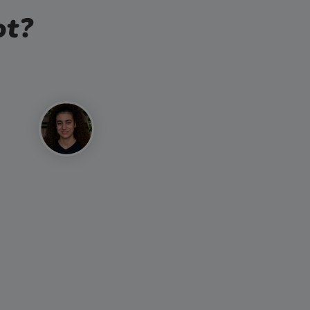
ot?
keine Fehler