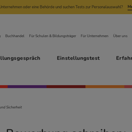
Me
n Unternehmen oder eine Behörde und suchen Tests zur Personalauswahl?
g
Buchhandel
Für Schulen & Bildungsträger
Für Unternehmen
Über uns
ellungsgespräch
Einstellungstest
Erfah
und Sicherheit