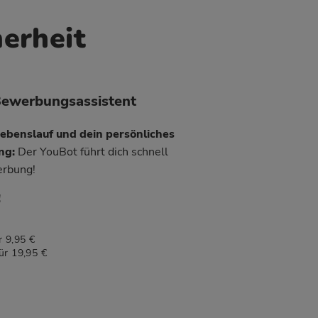
herheit
Bewerbungsassistent
Lebenslauf und dein persönliches
ung:
Der YouBot führt dich schnell
erbung!
!
 9,95 €
ür 19,95 €