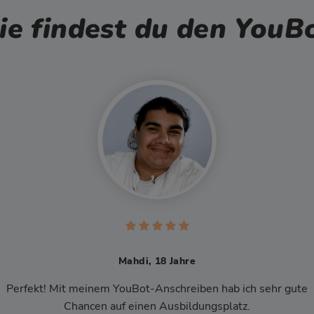
e findest du den YouB
8 Jahre
Ikram, 17 Jahre
schreiben hab ich sehr gute
Der YouBot ist eine sehr große Hilfe. Man macht 
Ausbildungsplatz.
und beachtet alle wichtigen Inhalte.