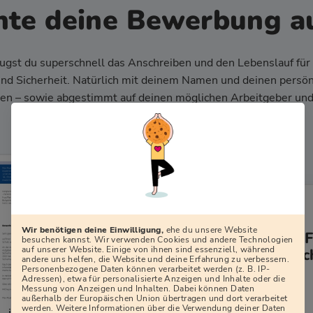
nte deine Bewerbung a
ugst du superschnell das Anschreiben und den Lebenslauf für
 und Sicherheit. Natürlich mit deinem Namen und deinen persön
en – sowie abgestimmt auf deinen möglichen Arbeitgeber und
Wir benötigen deine Einwilligung,
ehe du unsere Website
Dein Lebenslauf: F
besuchen kannst. Wir verwenden Cookies und andere Technologien
auf unserer Website. Einige von ihnen sind essenziell, während
für Schutz und Sic
andere uns helfen, die Website und deine Erfahrung zu verbessern.
Personenbezogene Daten können verarbeitet werden (z. B. IP-
Adressen), etwa für personalisierte Anzeigen und Inhalte oder die
PDF herunterladen
Messung von Anzeigen und Inhalten. Dabei können Daten
außerhalb der Europäischen Union übertragen und dort verarbeitet
werden. Weitere Informationen über die Verwendung deiner Daten