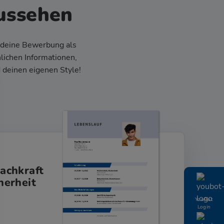
ussehen
 deine Bewerbung als
lichen Informationen,
 deinen eigenen Style!
achkraft
herheit
YouBot
Login