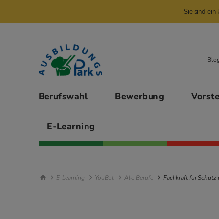
Sie sind ei
Zur Navigation springen
Zu den Hauptinhalten springen
Blo
Hauptmenü
Berufswahl
Bewerbung
Vorst
E-Learning
Breadcrumb Navigation
E-Learning
YouBot
Alle Berufe
Fachkraft für Schutz 