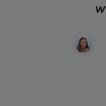
Wi
Mahdi, 1
Perfekt! Mit meinem YouBot-An
Chancen auf einen 