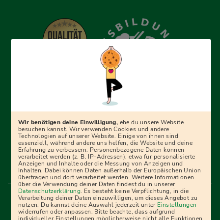
Erfolgreich bewerben mit Ausbildungspark: Wir
begleiten dich Schritt für Schritt bei deinem Start in den
Beruf oder ins Studium – mit smarten E-Learning-Tools,
Wir benötigen deine Einwilligung,
ehe du unsere Website
Ratgebern und Prüfungspaketen, interaktiven
besuchen kannst. Wir verwenden Cookies und andere
Technologien auf unserer Website. Einige von ihnen sind
Videokursen und vielem mehr. Für alle, die was werden
essenziell, während andere uns helfen, die Website und deine
Erfahrung zu verbessern. Personenbezogene Daten können
wollen!
verarbeitet werden (z. B. IP-Adressen), etwa für personalisierte
Anzeigen und Inhalte oder die Messung von Anzeigen und
Inhalten. Dabei können Daten außerhalb der Europäischen Union
übertragen und dort verarbeitet werden. Weitere Informationen
über die Verwendung deiner Daten findest du in unserer
Menü Fußleiste
Datenschutzerklärung
. Es besteht keine Verpflichtung, in die
Impressum
Bildquellen
Presse
Mediadaten
Verarbeitung deiner Daten einzuwilligen, um dieses Angebot zu
nutzen. Du kannst deine Auswahl jederzeit unter
Einstellungen
Partner
AGB
Datenschutz
Widerrufsbelehrung
widerrufen oder anpassen. Bitte beachte, dass aufgrund
individueller Einstellungen möglicherweise nicht alle Funktionen