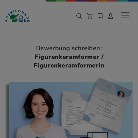
Zur Navigation springen
Zu den Hauptinhalten springen
Sekund
Bewerbung schreiben:
Figurenkeramformer /
Figurenkeramformerin