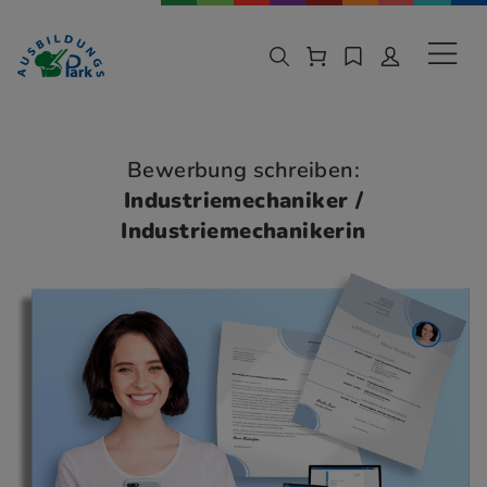
Zur Navigation springen
Zu den Hauptinhalten springen
Sekund
Bewerbung schreiben:
Industriemechaniker /
Industriemechanikerin