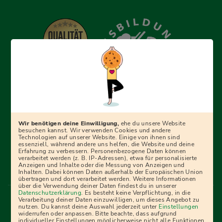
Erfolgreich bewerben mit Ausbildungspark: Wir
begleiten dich Schritt für Schritt bei deinem Start in den
Beruf oder ins Studium – mit smarten E-Learning-Tools,
Wir benötigen deine Einwilligung,
ehe du unsere Website
Ratgebern und Prüfungspaketen, interaktiven
besuchen kannst. Wir verwenden Cookies und andere
Technologien auf unserer Website. Einige von ihnen sind
Videokursen und vielem mehr. Für alle, die was werden
essenziell, während andere uns helfen, die Website und deine
Erfahrung zu verbessern. Personenbezogene Daten können
wollen!
verarbeitet werden (z. B. IP-Adressen), etwa für personalisierte
Anzeigen und Inhalte oder die Messung von Anzeigen und
Inhalten. Dabei können Daten außerhalb der Europäischen Union
übertragen und dort verarbeitet werden. Weitere Informationen
über die Verwendung deiner Daten findest du in unserer
Menü Fußleiste
Datenschutzerklärung
. Es besteht keine Verpflichtung, in die
Impressum
Bildquellen
Presse
Mediadaten
Verarbeitung deiner Daten einzuwilligen, um dieses Angebot zu
nutzen. Du kannst deine Auswahl jederzeit unter
Einstellungen
Partner
AGB
Datenschutz
Widerrufsbelehrung
widerrufen oder anpassen. Bitte beachte, dass aufgrund
individueller Einstellungen möglicherweise nicht alle Funktionen