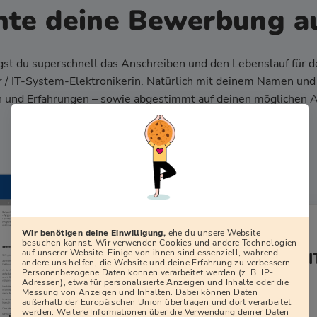
nte deine Bewerbung a
st du superschnell das Anschreiben und den Lebenslauf für d
 / IT-System-Elektronikerin. Natürlich mit deinem Namen und
n und Erfahrungen – sowie abgestimmt auf deinen möglichen 
eigenen Style!
Wir benötigen deine Einwilligung,
ehe du unsere Website
besuchen kannst. Wir verwenden Cookies und andere Technologien
auf unserer Website. Einige von ihnen sind essenziell, während
Dein Lebenslauf: 
andere uns helfen, die Website und deine Erfahrung zu verbessern.
Elektroniker/in
Personenbezogene Daten können verarbeitet werden (z. B. IP-
Adressen), etwa für personalisierte Anzeigen und Inhalte oder die
Messung von Anzeigen und Inhalten. Dabei können Daten
außerhalb der Europäischen Union übertragen und dort verarbeitet
PDF herunterladen
werden. Weitere Informationen über die Verwendung deiner Daten