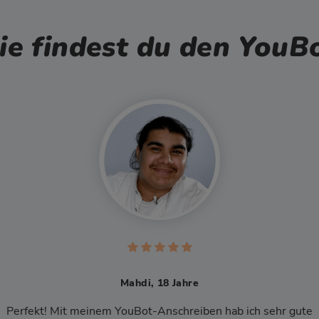
e findest du den YouB
, 18 Jahre
Ikram, 17 Jahre
t-Anschreiben hab ich sehr gute
Der YouBot ist eine sehr große Hilfe. Man mac