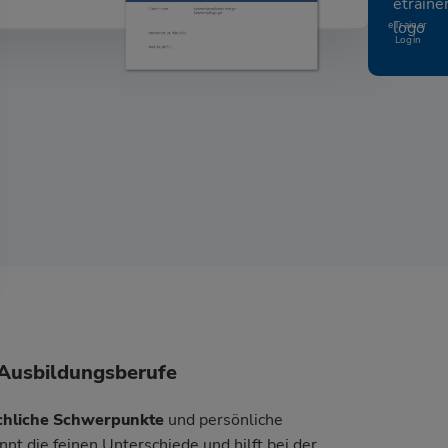
eTrainer
Login
e Ausbildungsberufe
chliche Schwerpunkte
und persönliche
t die feinen Unterschiede und hilft bei der