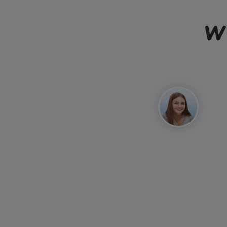
Wi
Mahdi
Perfekt! Mit meinem YouBo