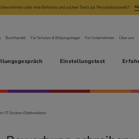
Me
n Unternehmen oder eine Behörde und suchen Tests zur Personalauswahl?
g
Buchhandel
Für Schulen & Bildungsträger
Für Unternehmen
Über uns
ellungsgespräch
Einstellungstest
Erfah
r / IT-System-Elektronikerin