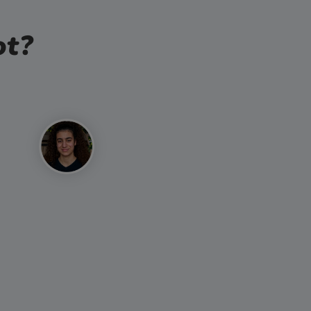
ot?
ht keine Fehler