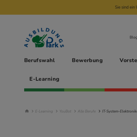
Sie sind ei
Zur Navigation springen
Zu den Hauptinhalten springen
Blo
Hauptmenü
Berufswahl
Bewerbung
Vorst
E-Learning
Breadcrumb Navigation
E-Learning
YouBot
Alle Berufe
IT-System-Elektronike