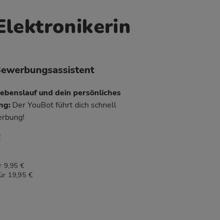
Elektronikerin
Bewerbungsassistent
Lebenslauf und dein persönliches
ung:
Der YouBot führt dich schnell
erbung!
!
 9,95 €
ür 19,95 €