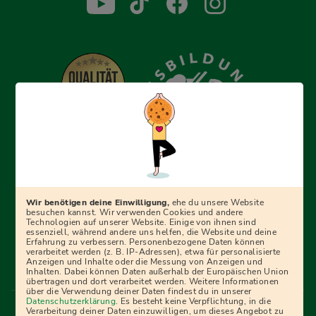
Erfolgreich bewerben mit Ausbildungspark: Wir
begleiten dich Schritt für Schritt bei deinem Start in den
Beruf oder ins Studium – mit smarten E-Learning-Tools,
Wir benötigen deine Einwilligung,
ehe du unsere Website
Ratgebern und Prüfungspaketen, interaktiven
besuchen kannst. Wir verwenden Cookies und andere
Technologien auf unserer Website. Einige von ihnen sind
Videokursen und vielem mehr. Für alle, die was werden
essenziell, während andere uns helfen, die Website und deine
Erfahrung zu verbessern. Personenbezogene Daten können
wollen!
verarbeitet werden (z. B. IP-Adressen), etwa für personalisierte
Anzeigen und Inhalte oder die Messung von Anzeigen und
Inhalten. Dabei können Daten außerhalb der Europäischen Union
übertragen und dort verarbeitet werden. Weitere Informationen
über die Verwendung deiner Daten findest du in unserer
Menü Fußleiste
Datenschutzerklärung
. Es besteht keine Verpflichtung, in die
Impressum
Bildquellen
Presse
Mediadaten
Verarbeitung deiner Daten einzuwilligen, um dieses Angebot zu