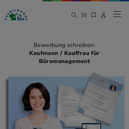
Zur Navigation springen
Zu den Hauptinhalten springen
Sekund
Bewerbung schreiben:
Kaufmann / Kauffrau für
Büromanagement